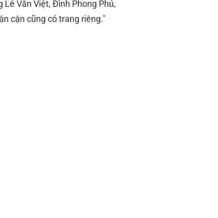
g Lê Văn Việt, Đình Phong Phú,
n cận cũng có trang riêng."
 Thiện.
cận.
ờng Thịnh. Luyện thi:
đến nhà nhanh, học phí
 12–24h.