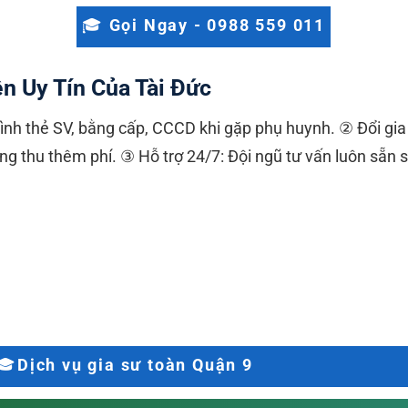
🎓 Gọi Ngay - 0988 559 011
n Uy Tín Của Tài Đức
rình thẻ SV, bằng cấp, CCCD khi gặp phụ huynh. ② Đổi gi
ng thu thêm phí. ③ Hỗ trợ 24/7: Đội ngũ tư vấn luôn sẵn s
🎓Dịch vụ gia sư toàn Quận 9