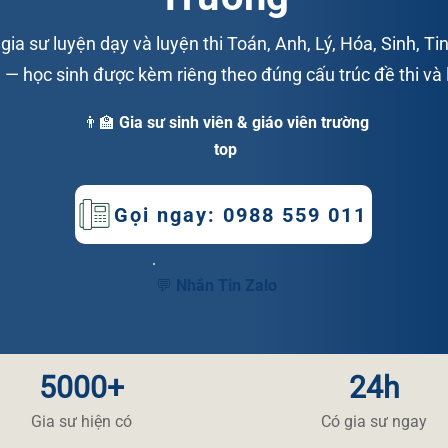
ia sư luyện dạy và luyện thi Toán, Anh, Lý, Hóa, Sinh, Tin
— học sinh được kèm riêng theo đúng cấu trúc đề thi và l
👨‍🏫 Gia sư sinh viên & giáo viên trường
top
Gọi ngay: 0988 559 011
💬 Nhắn Tin Zalo
5000+
24h
​Gia sư hiện có
​Có gia sư ngay