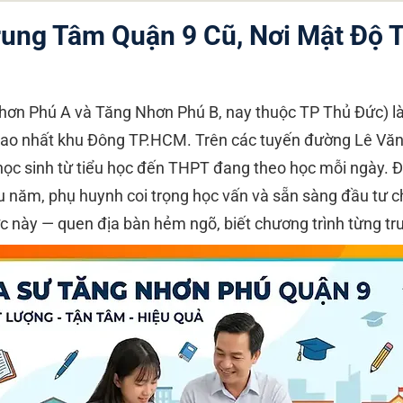
rung Tâm Quận 9 Cũ, Nơi Mật Độ 
n Phú A và Tăng Nhơn Phú B, nay thuộc TP Thủ Đức) là
 cao nhất khu Đông TP.HCM. Trên các tuyến đường Lê Văn
học sinh từ tiểu học đến THPT đang theo học mỗi ngày. 
u năm, phụ huynh coi trọng học vấn và sẵn sàng đầu tư ch
 này — quen địa bàn hẻm ngõ, biết chương trình từng tr