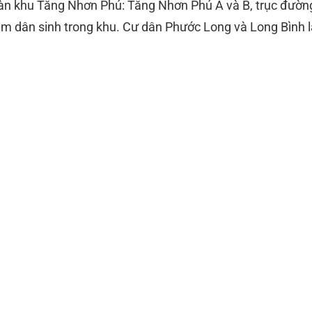
toàn khu Tăng Nhơn Phú: Tăng Nhơn Phú A và B, trục đườn
m dân sinh trong khu. Cư dân Phước Long và Long Bình lâ
 A (đường Đình Phong Phú), TH Tăng Nhơn Phú B, TH Man
A, THCS Tăng Nhơn Phú B, THCS Nguyễn Văn Tăng lân 
 (đường Lã Xuân Oai), THPT Tăng Nhơn Phú B, THPT Trư
lập TP Thủ Đức.
HQG nên có nhiều sinh viên giỏi làm gia sư trong khu — 
trình THPT Tăng Nhơn Phú A và B. Thường có gia sư trong