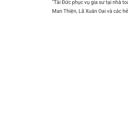
"Tài Đức phục vụ gia sư tại nhà 
Man Thiện, Lã Xuân Oai và các hẻ
Tiểu học: TH Tăng Nhơn Phú
THCS: THCS Tăng Nhơn Phú 
THPT: THPT Tăng Nhơn Phú A
ôn thi vào lớp 10 THPT công 
Lợi thế Tăng Nhơn Phú: Gần Đ
hợp lý. Gia sư quen chương 