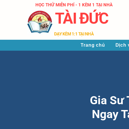
HỌC THỬ MIỄN PHÍ - 1 KÈM 1 TẠI NHÀ
TÀI ĐỨC
​DẠY KÈM 1:1 TẠI NHÀ
Trang chủ
Dịch 
Gia Sư 
Ngay T