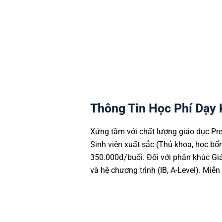
trị.
Sự kết hợp hoàn hảo giữa kiế
đồng hành lý tưởng, giúp con 
Thông Tin Học Phí Dạy
Xứng tầm với chất lượng giáo dục Pr
Sinh viên xuất sắc (Thủ khoa, học 
350.000đ/buổi. Đối với phân khúc Giá
và hệ chương trình (IB, A-Level). Miễn