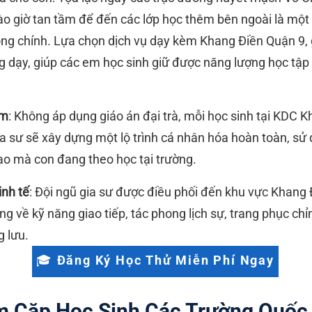
ào giờ tan tầm để đến các lớp học thêm bên ngoài là một
hông chính. Lựa chọn dịch vụ dạy kèm Khang Điền Quận 9, 
g dạy, giúp các em học sinh giữ được năng lượng học tập t
um
: Không áp dụng giáo án đại trà, mỗi học sinh tại KDC 
ia sư sẽ xây dựng một lộ trình cá nhân hóa hoàn toàn, sử
ạo mà con đang theo học tại trường.
nh tế
: Đội ngũ gia sư được điều phối đến khu vực Khang 
g về kỹ năng giao tiếp, tác phong lịch sự, trang phục ch
g lưu.
🎓 Đăng Ký Học Thử Miễn Phí Ngay
m Cặp Học Sinh Các Trường Quốc