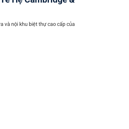
ra và nội khu biệt thự cao cấp của
ng quốc tế lớn tại khu
 hướng dẫn phương pháp
ath (Toán), Physics
nh cho học sinh các hệ
và cấu trúc điểm số của
in săn các học bổng giá