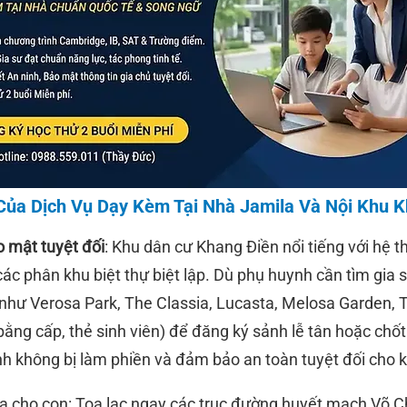
Của Dịch Vụ Dạy Kèm Tại Nhà Jamila Và Nội Khu 
o mật tuyệt đối
: Khu dân cư Khang Điền nổi tiếng với hệ t
các phân khu biệt thự biệt lập. Dù phụ huynh cần tìm gia 
như Verosa Park, The Classia, Lucasta, Melosa Garden, Tà
ằng cấp, thẻ sinh viên) để đăng ký sảnh lễ tân hoặc chốt
nh không bị làm phiền và đảm bảo an toàn tuyệt đối cho 
đa cho con: Tọa lạc ngay các trục đường huyết mạch Võ C