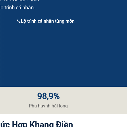
ộ trình cá nhân.
📞Lộ trình cá nhân từng môn
98,9%
​Phụ huynh hài long​
hức Hợp Khang Điền