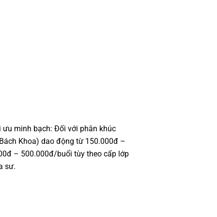
Tài Đức trở thành người
quốc tế.
i ưu minh bạch: Đối với phân khúc
H Bách Khoa) dao động từ 150.000đ –
000đ – 500.000đ/buổi tùy theo cấp lớp
a sư.