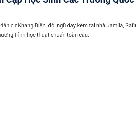
u dân cư Khang Điền, đội ngũ dạy kèm tại nhà Jamila, Safi
hương trình học thuật chuẩn toàn cầu:
B - International Baccalaureate): Hỗ trợ học sinh các trườ
c môn học hệ Higher Level (HL) và Standard Level (SL),
EE, TOK) chuẩn mực.
dge (IGCSE, AS/A Level): Dạy kèm chuyên sâu các môn M
, Biology (Sinh học) và Economics (Kinh tế) bằng tiếng A
 như TAS (The American School), AIS, BIS, VAS.
 chất lượng cao và trường điểm: Bám sát khung năng lực 
trường liên cấp uy tín, giúp học sinh đứng đầu lớp và tự t