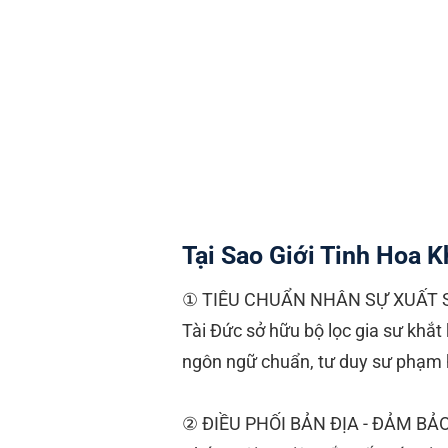
Tại Sao Giới Tinh Hoa 
① TIÊU CHUẨN NHÂN SỰ XUẤT SẮ
Tài Đức sở hữu bộ lọc gia sư khắt
ngôn ngữ chuẩn, tư duy sư phạm hi
② ĐIỀU PHỐI BẢN ĐỊA - ĐẢM BẢO