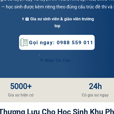
— học sinh được kèm riêng theo đúng cấu trúc đề thi và l
👨‍🏫 Gia sư sinh viên & giáo viên trường
top
Gọi ngay: 0988 559 011
💬 Nhắn Tin Zalo
5000+
24h
​Gia sư hiện có
​Có gia sư ngay
 Thượng Lưu Cho Học Sinh Khu P