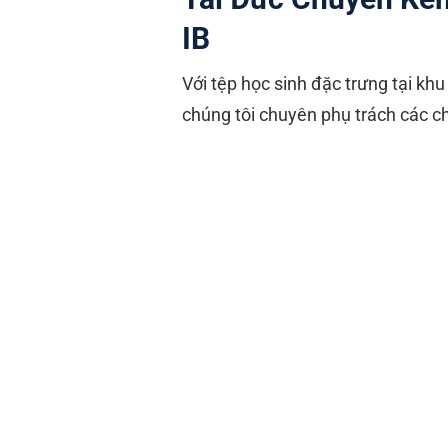
IB
Với tệp học sinh đặc trưng tại kh
chúng tôi chuyên phụ trách các c
Chương trình Tú tài Quốc tế (I
Đông vượt qua áp lực của cá
viết luận (Extended Essay - 
Chương trình Quốc tế Cambri
(Vật lý), Chemistry (Hóa học)
thống trường quốc tế lân cận
Hệ thống các trường liên cấp
hệ chuẩn và nâng cao tại các 