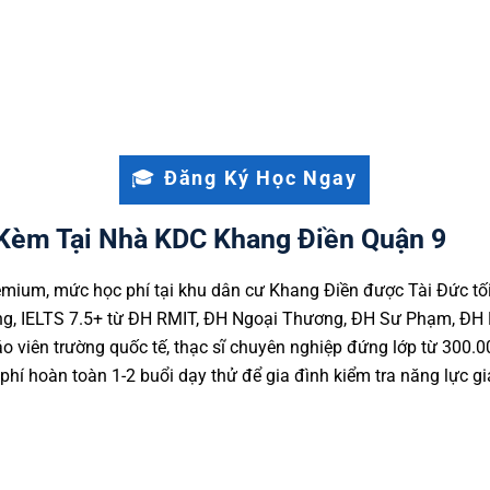
n thức chuyên môn và năng lực ngôn ngữ giúp gia sư của 
bứt phá điểm số GPA và tự tin trong các kỳ thi chứng chỉ 
🎓 Đăng Ký Học Ngay
 Kèm Tại Nhà KDC Khang Điền Quận 9
emium, mức học phí tại khu dân cư Khang Điền được Tài Đức tố
bổng, IELTS 7.5+ từ ĐH RMIT, ĐH Ngoại Thương, ĐH Sư Phạm, Đ
o viên trường quốc tế, thạc sĩ chuyên nghiệp đứng lớp từ 300.
 phí hoàn toàn 1-2 buổi dạy thử để gia đình kiểm tra năng lực gi