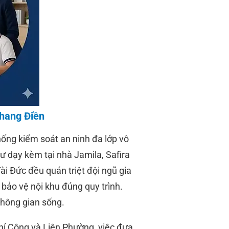
Khang Điền
hống kiểm soát an ninh đa lớp vô
sư dạy kèm tại nhà Jamila, Safira
i Đức đều quán triệt đội ngũ gia
 bảo vệ nội khu đúng quy trình.
không gian sống.
hí Công và Liên Phường, việc đưa