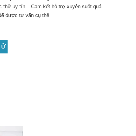
c thử uy tín – Cam kết hỗ trợ xuyên suốt quá
để được tư vấn cụ thể
HỬ