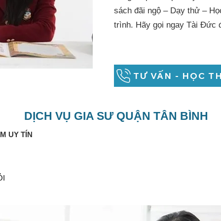
sách đãi ngộ – Dạy thử – Họ
trình. Hãy gọi ngay
Tài Đức
TƯ VẤN - HỌC T
DỊCH VỤ GIA SƯ QUẬN TÂN BÌNH
M UY TÍN
ỎI