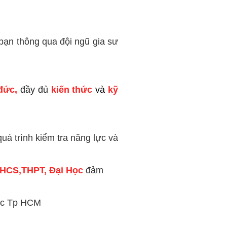
bạn thông qua đội ngũ gia sư
đức,
đầy đủ
kiến thức
và
kỹ
uá trình kiểm tra năng lực và
THCS,THPT, Đại Học
đảm
vực Tp HCM