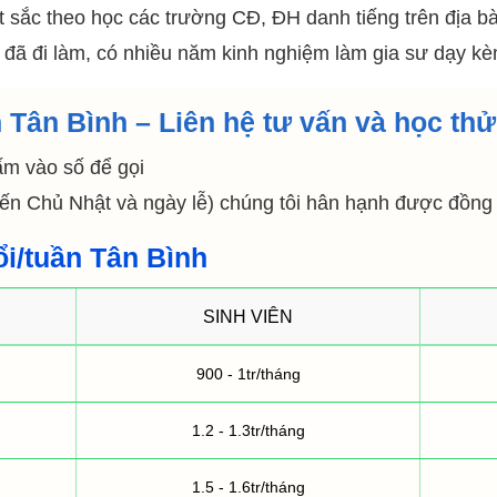
sắc theo học các trường CĐ, ĐH danh tiếng trên địa b
đi làm, có nhiều năm kinh nghiệm làm gia sư dạy kèm 
 Tân Bình – Liên hệ tư vấn và học thử
ấm vào số để gọi
 đến Chủ Nhật và ngày lễ) chúng tôi hân hạnh được đồn
ổi/tuần Tân Bình
SINH VIÊN
900 - 1tr/tháng
1.2 - 1.3tr/tháng
1.5 - 1.6tr/tháng