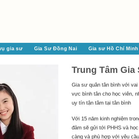
vụ gia sư
Gia Sư Đồng Nai
Gia sư Hồ Chí Minh
​Trung Tâm Gia
Gia sư quân tân bình với vai 
vực bình tân cho học viên, 
uy tín tận tâm tại tân bình
Với 15 năm kinh nghiệm tron
đảm sẽ gửi tới PHHS và học 
càng và phù hợp với yêu cầu