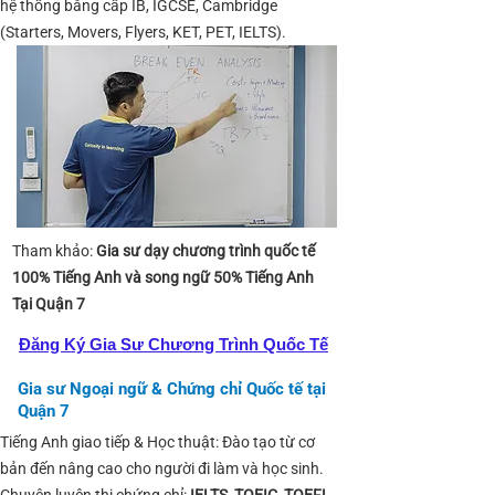
hệ thống bằng cấp IB, IGCSE, Cambridge
(Starters, Movers, Flyers, KET, PET, IELTS).
​Tham khảo:
Gia sư dạy chương trình quốc tế
100% Tiếng Anh và song ngữ 50% Tiếng Anh
Tại Quận 7
Đăng Ký Gia Sư Chương Trình Quốc Tế
Gia sư Ngoại ngữ & Chứng chỉ Quốc tế tại
Quận 7
Tiếng Anh giao tiếp & Học thuật: Đào tạo từ cơ
bản đến nâng cao cho người đi làm và học sinh.