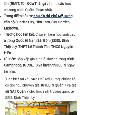
lớn
(RMIT, Tôn Đức Thắng)
và nhu cầu học
chương trình Quốc tế cao nhất.
Trọng điểm hỗ trợ:
Khu đô thị Phú Mỹ Hưng
,
căn hộ Sunrise City, Him Lam, Sky Garden,
Midtown.
Trường học liên kết:
Chuyên kèm học sinh các
trường
Quốc tế Nam Sài Gòn (SSIS), Đinh
Thiện Lý, THPT Lê Thánh Tôn, THCS Nguyễn
Hiền.
Ưu tiên:
Sắp xếp gia sư giỏi dạy chương trình
Cambridge, IGCSE, IB và luyện thi IELTS
ngay
tại nhà.
"Đặc biệt tại khu vực Phú Mỹ Hưng, chúng tôi
có đội ngũ chuyên
gia sư IELTS Quận 7
và
gia
sư SAT Quận 7
cho học sinh trường quốc tế
SSIS, Đinh Thiện Lý."