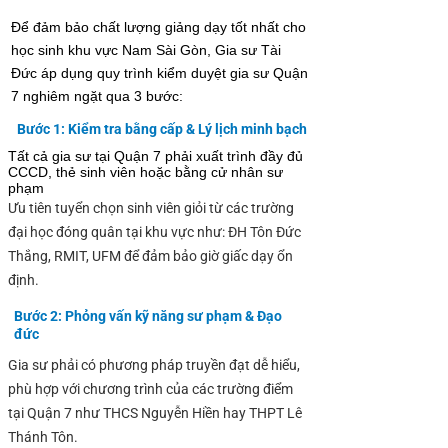
Để đảm bảo chất lượng giảng dạy tốt nhất cho
học sinh khu vực Nam Sài Gòn, Gia sư Tài
Đức áp dụng quy trình kiểm duyệt gia sư Quận
7 nghiêm ngặt qua 3 bước:
Bước 1: Kiểm tra bằng cấp & Lý lịch minh bạch
​​​Tất cả gia sư tại Quận 7 phải xuất trình đầy đủ
CCCD, thẻ sinh viên hoặc bằng cử nhân sư
phạm
Ưu tiên tuyển chọn sinh viên giỏi từ các trường
đại học đóng quân tại khu vực như: ĐH Tôn Đức
Thắng, RMIT, UFM để đảm bảo giờ giấc dạy ổn
định.​
Bước 2: Phỏng vấn kỹ năng sư phạm & Đạo
đức
Gia sư phải có phương pháp truyền đạt dễ hiểu,
phù hợp với chương trình của các trường điểm
tại Quận 7 như THCS Nguyễn Hiền hay THPT Lê
Thánh Tôn.