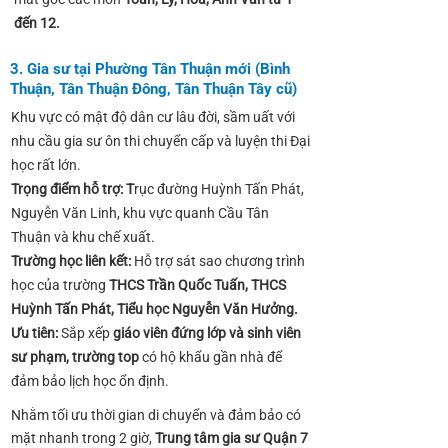
đến 12.
3. Gia sư tại Phường Tân Thuận mới (Bình
Thuận, Tân Thuận Đông, Tân Thuận Tây cũ)
Khu vực có mật độ dân cư lâu đời, sầm uất với
nhu cầu gia sư ôn thi chuyển cấp và luyện thi Đại
học rất lớn.
Trọng điểm hỗ trợ: T
rục đường Huỳnh Tấn Phát,
Nguyễn Văn Linh, khu vực quanh Cầu Tân
Thuận và khu chế xuất.
Trường học liên kết:
Hỗ trợ sát sao chương trình
học của trường
THCS Trần Quốc Tuấn, THCS
Huỳnh Tấn Phát, Tiểu học Nguyễn Văn Hưởng.
Ưu tiên:
Sắp xếp
giáo viên đứng lớp và sinh viên
sư phạm, trường top
có hộ khẩu gần nhà để
đảm bảo lịch học ổn định.
Nhằm tối ưu thời gian di chuyển và đảm bảo có
mặt nhanh trong 2 giờ,
Trung tâm gia sư Quận 7