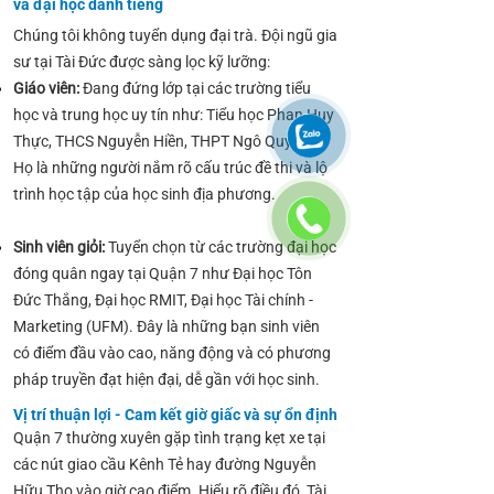
và đại học danh tiếng
Chúng tôi không tuyển dụng đại trà. Đội ngũ gia
sư tại Tài Đức được sàng lọc kỹ lưỡng:
Giáo viên:
Đang đứng lớp tại các trường tiểu
học và trung học uy tín như: Tiểu học Phan Huy
Thực, THCS Nguyễn Hiền, THPT Ngô Quyền...
Họ là những người nắm rõ cấu trúc đề thi và lộ
trình học tập của học sinh địa phương.
Sinh viên giỏi:
Tuyển chọn từ các trường đại học
đóng quân ngay tại Quận 7 như Đại học Tôn
Đức Thắng, Đại học RMIT, Đại học Tài chính -
Marketing (UFM). Đây là những bạn sinh viên
có điểm đầu vào cao, năng động và có phương
pháp truyền đạt hiện đại, dễ gần với học sinh.
Vị trí thuận lợi - Cam kết giờ giấc và sự ổn định
Quận 7 thường xuyên gặp tình trạng kẹt xe tại
các nút giao cầu Kênh Tẻ hay đường Nguyễn
Hữu Thọ vào giờ cao điểm. Hiểu rõ điều đó, Tài