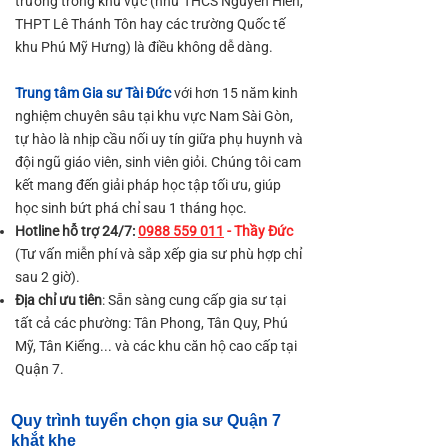
trường trong khu vực (như THCS Nguyễn Hiền,
THPT Lê Thánh Tôn hay các trường Quốc tế
khu Phú Mỹ Hưng) là điều không dễ dàng.
Trung tâm Gia sư Tài Đức
với hơn 15 năm kinh
nghiệm chuyên sâu tại khu vực Nam Sài Gòn,
tự hào là nhịp cầu nối uy tín giữa phụ huynh và
đội ngũ giáo viên, sinh viên giỏi. Chúng tôi cam
kết mang đến giải pháp học tập tối ưu, giúp
học sinh bứt phá chỉ sau 1 tháng học.
Hotline hỗ trợ 24/7:
0988 559 011
- Thầy Đức
(Tư vấn miễn phí và sắp xếp gia sư phù hợp chỉ
sau 2 giờ).
Địa chỉ ưu tiên
: Sẵn sàng cung cấp gia sư tại
tất cả các phường: Tân Phong, Tân Quy, Phú
Mỹ, Tân Kiểng... và các khu căn hộ cao cấp tại
Quận 7.
Quy trình tuyển chọn gia sư Quận 7
khắt khe