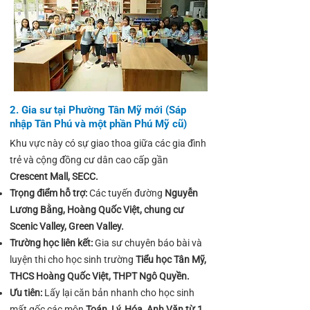
2. Gia sư tại Phường Tân Mỹ mới (Sáp
nhập Tân Phú và một phần Phú Mỹ cũ)
Khu vực này có sự giao thoa giữa các gia đình
trẻ và cộng đồng cư dân cao cấp gần
Crescent Mall, SECC.
Trọng điểm hỗ trợ:
Các tuyến đường
Nguyễn
Lương Bằng, Hoàng Quốc Việt, chung cư
Scenic Valley, Green Valley.
Trường học liên kết:
Gia sư chuyên báo bài và
luyện thi cho học sinh trường
Tiểu học Tân Mỹ,
THCS Hoàng Quốc Việt, THPT Ngô Quyền.
Ưu tiên:
Lấy lại căn bản nhanh cho học sinh
mất gốc các môn
Toán, Lý, Hóa, Anh Văn từ 1