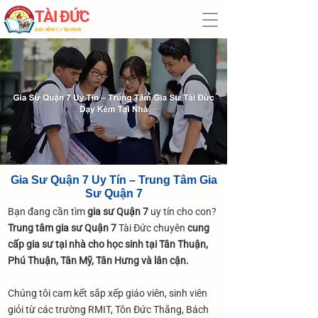
TÀI ĐỨC
​DẠY KÈM 1:1 TẠI NHÀ
Gia Sư Quận 7 Uy Tín – Trung Tâm Gia
Sư Quận 7
Bạn đang cần tìm
gia sư Quận 7
uy tín cho con?
Trung tâm gia sư Quận 7
Tài Đức chuyên
cung
cấp gia sư tại nhà cho học sinh tại Tân Thuận,
Phú Thuận, Tân Mỹ, Tân Hưng và lân cận.
Chúng tôi cam kết sắp xếp giáo viên, sinh viên
giỏi từ các trường RMIT, Tôn Đức Thắng, Bách