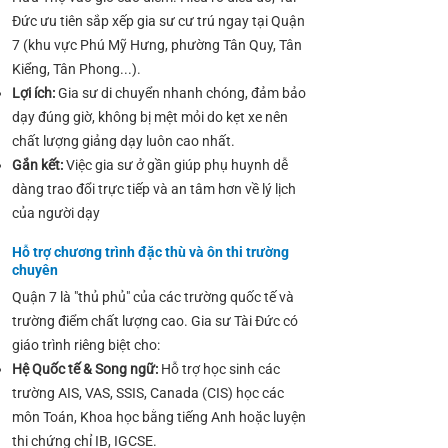
Đức ưu tiên sắp xếp gia sư cư trú ngay tại Quận
7 (khu vực Phú Mỹ Hưng, phường Tân Quy, Tân
Kiểng, Tân Phong...).
Lợi ích:
Gia sư di chuyển nhanh chóng, đảm bảo
dạy đúng giờ, không bị mệt mỏi do kẹt xe nên
chất lượng giảng dạy luôn cao nhất.
Gắn kết:
Việc gia sư ở gần giúp phụ huynh dễ
dàng trao đổi trực tiếp và an tâm hơn về lý lịch
của người dạy
Hỗ trợ chương trình đặc thù và ôn thi trường
chuyên
Quận 7 là "thủ phủ" của các trường quốc tế và
trường điểm chất lượng cao. Gia sư Tài Đức có
giáo trình riêng biệt cho:
Hệ Quốc tế & Song ngữ:
Hỗ trợ học sinh các
trường AIS, VAS, SSIS, Canada (CIS) học các
môn Toán, Khoa học bằng tiếng Anh hoặc luyện
thi chứng chỉ IB, IGCSE.