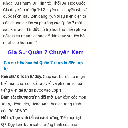
Khoa, Sư Phạm, ĐH Kinh tế, Khối Đại Học Quốc
Gia dạy kèm từ
lớp 1-12
, luyện thi chuyển cấp và
quốc tế chỉ sau 24h đăng ký. Với sự hiện diện tại
các chung cư lớn và phường của Quận 7 mới
sau khi tách,
Tài Đức
hỗ trợ học thử miễn phí và
đổi gia sư nhanh chóng để đảm bảo sự tiến bộ
nhất cho học sinh."
Gia Sư Quận 7 Chuyên Kèm
Gia sư tiểu học tại Quận 7 (Lớp lá đến lớp
5)
Rèn chữ & Toán tư duy:
Giúp các bé lớp Lá nhận
biết mặt chữ, con số, tập viết và phát âm chuẩn
tiếng Việt để tự tin bước vào Lớp 1.
Bám sát chương trình đổi mới:
Dạy kèm các môn
Toán, Tiếng Việt, Tiếng Anh theo chương trình
của Bộ GD&ĐT.
Hỗ trợ học sinh tất cả các trường Tiểu học tại
Q7:
Dạy kèm bám sát chương trình của các