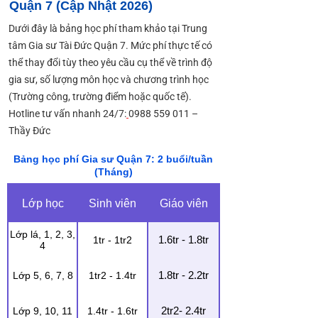
Quận 7 (Cập Nhật 2026)
Dưới đây là bảng học phí tham khảo tại Trung
tâm Gia sư Tài Đức Quận 7. Mức phí thực tế có
thể thay đổi tùy theo yêu cầu cụ thể về trình độ
gia sư, số lượng môn học và chương trình học
(Trường công, trường điểm hoặc quốc tế).
Hotline tư vấn nhanh 24/7:
0988 559 011
–
Thầy Đức
Bảng học phí Gia sư Quận 7: 2 buổi/tuần
(Tháng)
Lớp học
Sinh viên
Giáo viên
Lớp lá, 1, 2, 3,
1.6tr - 1.8tr
1tr - 1tr2
4
1.8tr - 2.2tr
Lớp 5, 6, 7, 8
1tr2 - 1.4tr
2tr2- 2.4tr
Lớp 9, 10, 11
1.4tr - 1.6tr