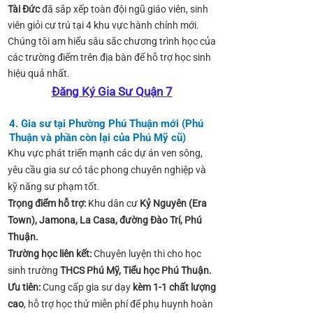
Tài Đức
đã sắp xếp toàn đội ngũ giáo viên, sinh
viên giỏi cư trú tại 4 khu vực hành chính mới.
Chúng tôi am hiểu sâu sắc chương trình học của
các trường điểm trên địa bàn để hỗ trợ học sinh
hiệu quả nhất.
Đăng Ký Gia Sư Quận 7
4. Gia sư tại Phường Phú Thuận mới (Phú
Thuận và phần còn lại của Phú Mỹ cũ)
Khu vực phát triển mạnh các dự án ven sông,
yêu cầu gia sư có tác phong chuyên nghiệp và
kỹ năng sư phạm tốt.
Trọng điểm hỗ trợ:
Khu dân cư
Kỷ Nguyên (Era
Town), Jamona, La Casa, đường Đào Trí, Phú
Thuận.
Trường học liên kết:
Chuyên luyện thi cho học
sinh trường
THCS Phú Mỹ, Tiểu học Phú Thuận.
Ưu tiên:
Cung cấp gia sư dạy
kèm 1-1 chất lượng
cao
, hỗ trợ học thử miễn phí để phụ huynh hoàn