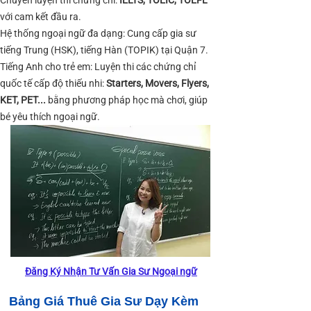
Chuyên luyện thi chứng chỉ:
IELTS, TOEIC, TOEFL
với cam kết đầu ra.
Hệ thống ngoại ngữ đa dạng: Cung cấp gia sư
tiếng Trung (HSK), tiếng Hàn (TOPIK) tại Quận 7.
Tiếng Anh cho trẻ em: Luyện thi các chứng chỉ
quốc tế cấp độ thiếu nhi:
Starters, Movers, Flyers,
KET, PET...
bằng phương pháp học mà chơi, giúp
bé yêu thích ngoại ngữ.
Đăng Ký Nhận Tư Vấn Gia Sư Ngoại ngữ
Bảng Giá Thuê Gia Sư Dạy Kèm