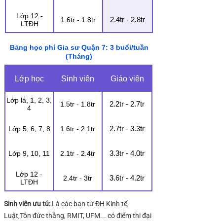
Lớp 12 -
2.4tr - 2.8tr
1.6tr - 1.8tr
LTĐH
Bảng học phí Gia sư Quận 7: 3 buổi/tuần
(Tháng)
Lớp học
Sinh viên
Giáo viên
Lớp lá, 1, 2, 3,
2.2tr - 2.7tr
1.5tr - 1.8tr
4
2.7tr - 3.3tr
Lớp 5, 6, 7, 8
1.6tr - 2.1tr
3.3tr - 4.0tr
Lớp 9, 10, 11
2.1tr - 2.4tr
Lớp 12 -
3.6tr - 4.2tr
2.4tr - 3tr
LTĐH
Sinh viên ưu tú:
Là các bạn từ ĐH Kinh tế,
Luật,Tôn đức thắng, RMIT, UFM... có điểm thi đại