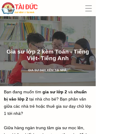
TÀI ĐỨC
​DẠY KÈM 1:1 TẠI NHÀ
Gia sư lớp 2 kèm Toán - Tiếng
Việt- Tiếng Anh
​GIA SƯ DẠY KÈM TẠI NHÀ
Bạn đang muốn tìm
gia sư lớp 2
và
chuẩn
bị vào lớp 2
tại nhà cho bé? Bạn phân vân
giữa các nhà trẻ hoặc thuê gia sư dạy chữ lớp
1 tới nhà?
Giữa hàng ngàn trung tâm gia sư mọc lên,