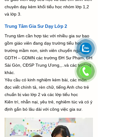
chuyên dạy kèm khối tiểu học nhóm lớp 1,2
và lớp 3.
Trung Tâm Gia Sư Dạy Lớp 2
Trung tâm cần hợp tác với nhiều gia sư bao
gồm giáo viên đang dạy trường tiểu học,
trường mầm non, sinh viên chuyển ngành
GDTH – GDMN các trường ĐH Sư Phạm, ĐH
Sài Gòn, CĐSP Trung Ương,,..và các trường
khác.
Yêu cầu có kinh nghiệm kèm bài, các môn
đọc viết chính tả, rèn chữ, tiếng Anh cho trẻ
chuẩn bị vào lớp 2 và các lớp tiểu học
Kiên trì, nhẫn nại, yêu trẻ, nghiêm túc và có ý
định gắn bó lâu dài với công việc gia sư.