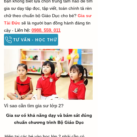
bạn không biết lựa chọn trung tâm nào để tìm
gia sư dạy tập đọc, tập viết, toán chính tả rèn
chữ theo chuẩn bộ Giáo Dục cho bé?
Gia sư
Tài Đức
sẽ là người bạn đồng hành đáng tin
Liên hệ:
0988. 559. 011
cậy -
TƯ VẤN - HỌC THỬ
Vì sao cần tìm gia sư lớp 2?
Gia sư có khả năng dạy và bám sát đúng
chuẩn chương trình Bộ Giáo Dục
Hiện tại các bé vào học lớp 2 phải cần có