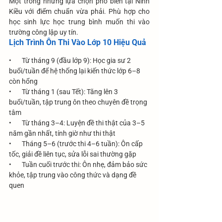
Một trong những lựa chọn phổ biến tại Ninh 
Kiều với điểm chuẩn vừa phải. Phù hợp cho 
học sinh lực học trung bình muốn thi vào 
trường công lập uy tín.
Lịch Trình Ôn Thi Vào Lớp 10 Hiệu Quả
•       Từ tháng 9 (đầu lớp 9): Học gia sư 2 
buổi/tuần để hệ thống lại kiến thức lớp 6–8 
còn hổng
•       Từ tháng 1 (sau Tết): Tăng lên 3 
buổi/tuần, tập trung ôn theo chuyên đề trọng 
tâm
•       Từ tháng 3–4: Luyện đề thi thật của 3–5 
năm gần nhất, tính giờ như thi thật
•       Tháng 5–6 (trước thi 4–6 tuần): Ôn cấp 
tốc, giải đề liên tục, sửa lỗi sai thường gặp
•       Tuần cuối trước thi: Ôn nhẹ, đảm bảo sức 
khỏe, tập trung vào công thức và dạng đề 
quen