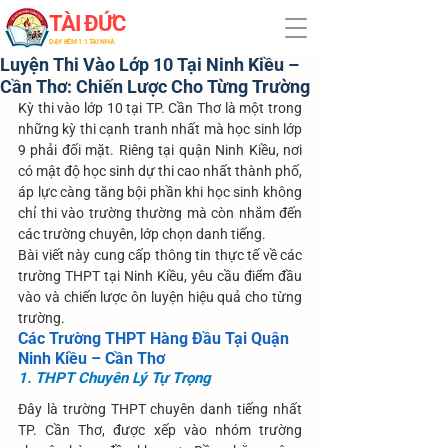
TÀI ĐỨC
​DẠY KÈM 1:1 TẠI NHÀ
Luyện Thi Vào Lớp 10 Tại Ninh Kiều –
Cần Thơ: Chiến Lược Cho Từng Trường
Kỳ thi vào lớp 10 tại TP. Cần Thơ là một trong 
những kỳ thi cạnh tranh nhất mà học sinh lớp 
9 phải đối mặt. Riêng tại quận Ninh Kiều, nơi 
có mật độ học sinh dự thi cao nhất thành phố, 
áp lực càng tăng bội phần khi học sinh không 
chỉ thi vào trường thường mà còn nhắm đến 
các trường chuyên, lớp chọn danh tiếng.
Bài viết này cung cấp thông tin thực tế về các 
trường THPT tại Ninh Kiều, yêu cầu điểm đầu 
vào và chiến lược ôn luyện hiệu quả cho từng 
trường.
Các Trường THPT Hàng Đầu Tại Quận 
Ninh Kiều – Cần Thơ
1. THPT Chuyên Lý Tự Trọng
Đây là trường THPT chuyên danh tiếng nhất 
TP. Cần Thơ, được xếp vào nhóm trường 