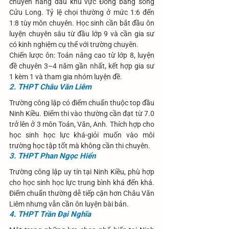
chuyên hàng đầu khu vực Đồng bằng sông 
Cửu Long. Tỷ lệ chọi thường ở mức 1:6 đến 
1:8 tùy môn chuyên. Học sinh cần bắt đầu ôn 
luyện chuyên sâu từ đầu lớp 9 và cần gia sư 
có kinh nghiệm cụ thể với trường chuyên.
Chiến lược ôn: Toán nâng cao từ lớp 8, luyện 
đề chuyên 3–4 năm gần nhất, kết hợp gia sư 
1 kèm 1 và tham gia nhóm luyện đề.
2. THPT Châu Văn Liêm
Trường công lập có điểm chuẩn thuộc top đầu 
Ninh Kiều. Điểm thi vào thường cần đạt từ 7.0 
trở lên ở 3 môn Toán, Văn, Anh. Thích hợp cho 
học sinh học lực khá-giỏi muốn vào môi 
trường học tập tốt mà không cần thi chuyên.
3. THPT Phan Ngọc Hiển
Trường công lập uy tín tại Ninh Kiều, phù hợp 
cho học sinh học lực trung bình khá đến khá. 
Điểm chuẩn thường dễ tiếp cận hơn Châu Văn 
Liêm nhưng vẫn cần ôn luyện bài bản.
4. THPT Trần Đại Nghĩa