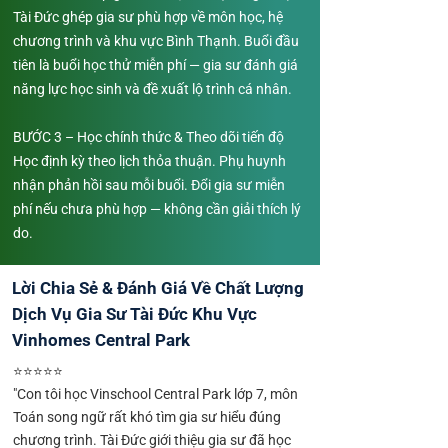
Tài Đức ghép gia sư phù hợp về môn học, hệ
chương trình và khu vực Bình Thạnh. Buổi đầu
tiên là buổi học thử miễn phí — gia sư đánh giá
năng lực học sinh và đề xuất lộ trình cá nhân.
BƯỚC 3 – Học chính thức & Theo dõi tiến độ
Học định kỳ theo lịch thỏa thuận. Phụ huynh
nhận phản hồi sau mỗi buổi. Đổi gia sư miễn
phí nếu chưa phù hợp — không cần giải thích lý
do.
Lời Chia Sẻ & Đánh Giá Về Chất Lượng
Dịch Vụ Gia Sư Tài Đức Khu Vực
Vinhomes Central Park
⭐⭐⭐⭐⭐
"Con tôi học Vinschool Central Park lớp 7, môn
Toán song ngữ rất khó tìm gia sư hiểu đúng
chương trình. Tài Đức giới thiệu gia sư đã học