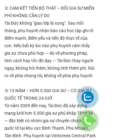
② CAM KẾT TIẾN BỘ THẬT – ĐỔI GIA SƯ MIỄN
PHÍ KHÔNG CẦN LÝ DO
Tài Đức không "giao lớp là xong". Sau mỗi
tháng, phụ huynh nhận báo cáo học tập ghi rõ
điểm mạnh, điểm yếu và tiến độ thực tế của
con. Nếu bất kỳ lúc nào phụ huynh cảm thấy
gia sư chưa phù hợp — dù về phương pháp,
tính cách hay tốc độ dạy — Tài Đức thay người
ngay, không hỏi thêm, không tính thêm phí. Rủi
ro về phía chúng tôi, không về phía phụ huynh.
③ 15 NĂM – HƠN 5.000 GIA SƯ – CÓ GIA SƯ
QUỐC TẾ TRONG 24 GIỜ
Từ năm 2009 đến nay, Tài Đức đã xây dựng
mạng lưới hơn 5.000 gia sư phủ khắp TP.HCM
— đặc biệt có nhóm gia sư chuyên chương trình
quốc tế tại khu vực Bình Thạnh, Phú Nhuận,
Tân Bình. Phụ huynh tại Vinhomes Central Park