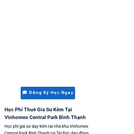
Trường tư thục & song ngữ khu vực Bình
Thạnh – Phú Nhuận: Trường TH–THCS–
THPT Đinh Thiện Lý · Trường Phổ thông
Song ngữ Quốc tế Horizon · Trường
Hermann Gmeiner · Trường Tiểu học Thảo
Điền
Với học sinh Vinschool: Gia sư Tài Đức
quen với chương trình tích hợp Vinschool,
bám sát cấu trúc bài kiểm tra học kỳ và
yêu cầu riêng của nhà trường — không dạy
theo giáo án Bộ GD tiêu chuẩn không phù
hợp với Vinschool.
🎓 Đăng Ký Học Ngay
Học Phí Thuê Gia Sư Kèm Tại
Vinhomes Central Park Bình Thạnh
Học phí gia sư dạy kèm tại nhà khu Vinhomes
Central Park Bình Thạnh tại Tài Đức dao động