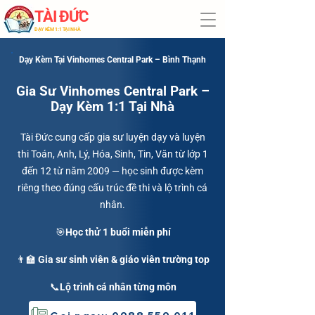
TÀI ĐỨC
​DẠY KÈM 1:1 TẠI NHÀ
Dạy Kèm Tại Vinhomes Central Park – Bình Thạnh
Gia Sư Vinhomes Central Park –
Dạy Kèm 1:1 Tại Nhà
Tài Đức cung cấp gia sư luyện dạy và luyện
thi Toán, Anh, Lý, Hóa, Sinh, Tin, Văn từ lớp 1
đến 12 từ năm 2009 — học sinh được kèm
riêng theo đúng cấu trúc đề thi và lộ trình cá
nhân.
🎯Học thử 1 buổi miễn phí
👨‍🏫 Gia sư sinh viên & giáo viên trường top
📞Lộ trình cá nhân từng môn