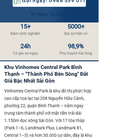
Gọi ngay: 0988 559 011
💬 Nhắn Tin Zalo
15+
5000+
Năm kinh nghiệm
​Gia sư hiện có
24h
98,9%
​Có gia sư ngay
​Phụ huynh hài long​
Khu Vinhomes Central Park Bình
Thạnh – "Thành Phố Bên Sông" Đắt
Giá Bậc Nhất Sài Gòn
Vinhomes Central Park là khu đô thị phức hợp
cao cấp tọa lạc tại 208 Nguyễn Hữu Cảnh,
phường 22, quận Bình Thạnh – nằm ngay
trung tâm thành phố với mặt tiền trải dài
1.150m dọc sông Sài Gòn. Với 17 tòa tháp
(Park 1–6, Landmark Plus, Landmark 81,
Central 1–3) và hơn 30.000 cư dân, đây là khu