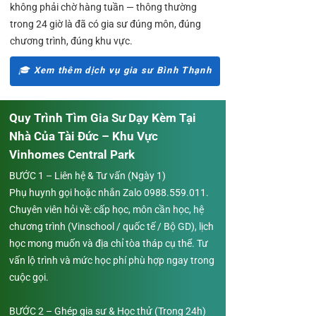
không phải chờ hàng tuần — thông thường
trong 24 giờ là đã có gia sư đúng môn, đúng
chương trình, đúng khu vực.
🎓 Xem thêm dịch vụ gia sư Bình Thạnh
Quy Trình Tìm Gia Sư Dạy Kèm Tại
Nhà Của Tài Đức – Khu Vực
Vinhomes Central Park
BƯỚC 1 – Liên hệ & Tư vấn (Ngày 1)
Phụ huynh gọi hoặc nhắn Zalo
0988.559.011
.
Chuyên viên hỏi về: cấp học, môn cần học, hệ
chương trình (Vinschool / quốc tế / Bộ GD), lịch
học mong muốn và địa chỉ tòa tháp cụ thể. Tư
vấn lộ trình và mức học phí phù hợp ngay trong
cuộc gọi.
BƯỚC 2 – Ghép gia sư & Học thử (Trong 24h)