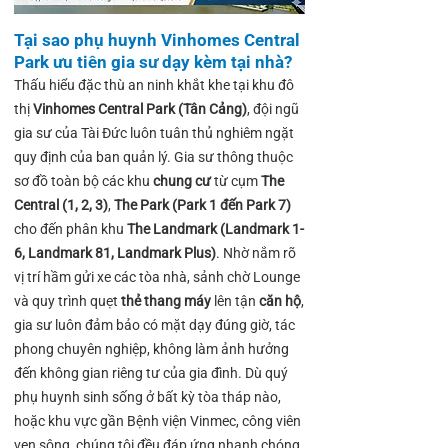
Tại sao phụ huynh Vinhomes Central
Park ưu tiên gia sư dạy kèm tại nhà?
Thấu hiểu đặc thù an ninh khắt khe tại khu đô
thị
Vinhomes Central Park (Tân Cảng)
, đội ngũ
gia sư của Tài Đức luôn tuân thủ nghiêm ngặt
quy định của ban quản lý. Gia sư thông thuộc
sơ đồ toàn bộ các khu
chung cư
từ cụm
The
Central (1, 2, 3)
,
The Park (Park 1 đến Park 7)
cho đến phân khu
The Landmark (Landmark 1-
6, Landmark 81, Landmark Plus)
. Nhờ nắm rõ
vị trí hầm gửi xe các tòa nhà, sảnh chờ Lounge
và quy trình quẹt
thẻ thang máy
lên tận
căn hộ
,
gia sư luôn đảm bảo có mặt dạy đúng giờ, tác
phong chuyên nghiệp, không làm ảnh hưởng
đến không gian riêng tư của gia đình. Dù quý
phụ huynh sinh sống ở bất kỳ tòa tháp nào,
hoặc khu vực gần Bệnh viện Vinmec, công viên
ven sông, chúng tôi đều đáp ứng nhanh chóng.