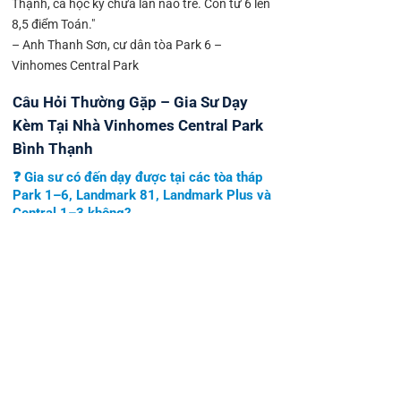
Thạnh, cả học kỳ chưa lần nào trễ. Con từ 6 lên
8,5 điểm Toán."
– Anh Thanh Sơn, cư dân tòa Park 6 –
Vinhomes Central Park
Câu Hỏi Thường Gặp – Gia Sư Dạy
Kèm Tại Nhà Vinhomes Central Park
Bình Thạnh
❓ Gia sư có đến dạy được tại các tòa tháp
Park 1–6, Landmark 81, Landmark Plus và
Central 1–3 không?
Có. Gia sư Tài Đức phục vụ toàn bộ 17 tòa tháp
Vinhomes Central Park bao gồm Park 1, Park 2,
Park 3, Park 4, Park 5, Park 6, Landmark Plus,
Landmark 81 và Central 1, 2, 3. Phụ huynh chỉ
cần cung cấp tên tòa và số căn hộ khi liên hệ —
chuyên viên sẽ tìm gia sư trong khu vực Bình
Thạnh gần nhất để đảm bảo đúng giờ và không
bị ảnh hưởng bởi kẹt xe Nguyễn Hữu Cảnh giờ