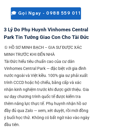
🎓 Gọi Ngay - 0988 559 011
3 Lý Do Phụ Huynh Vinhomes Central
Park Tin Tưởng Giao Con Cho Tài Đức
① HỒ SƠ MINH BẠCH – GIA SƯ ĐƯỢC XÁC
MINH TRƯỚC KHI ĐẾN NHÀ
Tài Đức hiểu tiêu chuẩn cao của cư dân
Vinhomes Central Park — đặc biệt với gia đình
nước ngoài và Việt kiều. 100% gia sư phải xuất
trình CCCD hoặc hộ chiếu, bằng cấp và xác
nhận kinh nghiệm trước khi được giới thiệu. Gia
sư dạy chương trình quốc tế được kiểm tra
thêm năng lực thực tế. Phụ huynh nhận hồ sơ
đầy đủ qua Zalo — xem, xét duyệt, rồi mới đồng
ý buổi học thử. Không có bất ngờ nào vào ngày
đầu tiên.