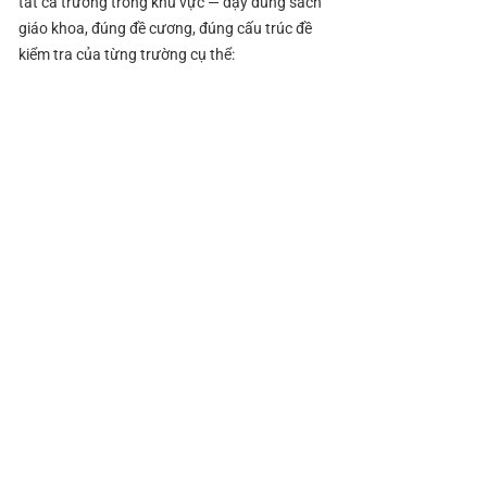
tất cả trường trong khu vực — dạy đúng sách
giáo khoa, đúng đề cương, đúng cấu trúc đề
kiểm tra của từng trường cụ thể:
Trong khuôn viên Vinhomes Central Park:
Trường Liên cấp Vinschool Central Park
(Mầm non – Tiểu học – THCS – THPT,
chương trình tích hợp song ngữ)
Trường quốc tế trong bán kính 3km: Trường
Quốc tế Anh BIS Thảo Điền · Trường Quốc tế
Úc AIS · Trường Quốc tế Việt Úc (VAS) ·
Trường Song ngữ Quốc tế Horizon · Trường
Quốc tế Mỹ APU
THCS gần khu: THCS Ngô Tất Tố · THCS
Bình Lợi Trung · THCS Thảo Điền · THCS
Đinh Thiện Lý
THPT gần khu: THPT Gia Định · THPT Bình
Phú · THPT Võ Thị Sáu · THPT Nguyễn Hữu
Huân (cách khoảng 15 phút xe)