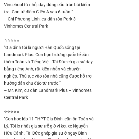
Vinschool từ nhỏ, dạy đúng cấu trúc bài kiểm
tra. Con từ điểm C lên A sau 6 tuần."
– Chị Phương Linh, cư dân tòa Park 3 –
Vinhomes Central Park
⭐⭐⭐⭐⭐
"Gia đình tôi là người Hàn Quốc sống tại
Landmark Plus. Con học trường quốc tế cần
thêm Toán và Tiếng Việt. Tài Đức có gia sư dạy
bằng tiếng Anh, rất kiên nhẫn và chuyên
nghiệp. Thủ tục vào tòa nhà cũng được hỗ trợ
hướng dẫn chu đáo từ trước."
– Mr. Kim, cư dân Landmark Plus – Vinhomes
Central Park
⭐⭐⭐⭐⭐
"Con học lớp 11 THPT Gia Định, cần ôn Toán và
Lý. Tôi lo nhất gia sư trễ giờ vì kẹt xe Nguyễn
Hữu Cảnh. Tài Đức ghép gia sư ở ngay Bình