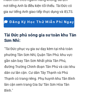
nơi tiếng Anh là điều kiện tối thiểu. Tài Đức có
gia sư tiếng Anh giao tiếp thực dụng và IELTS.
🎓 Đăng Ký Học Thử Miễn Phí Ngay
Tài Đức phủ sóng gia sư toàn khu Tân
Sơn Nhì:
"Tài Đức phục vụ gia sư dạy kèm tại nhà toàn
phường Tân Sơn Nhì, Quận Tân Phú: khu vực
gần sân bay Tân Sơn Nhất phía Tân Phú,
đường Trường Chinh đoạn Tân Phú và các khu
dân cư lân cận. Cư dân Tây Thạnh và Phú
Thạnh có trang riêng. Phụ huynh khu Tân Bình
lân cận xem trang Gia Sư Tân Sơn Hòa Tân
Bình."
Tiểu học: TH Tân Sơn Nhì, TH khu gần sân
bay phía Tân Phú.