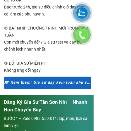
CŨNG OK
Báo trước 24h, gia sư điều chỉnh giờ dạy theo
ca làm của phụ huynh.
② BẮT NHỊP CHƯƠNG TRÌNH MỚI TRONG 2–4
TUẦN
Con mới chuyển đến? Gia sư test và dạy bù
chênh lệch nhanh nhất.
③ ĐỔI GIA SƯ MIỄN PHÍ
Không ưng đổi ngay.
🎓 Xem thêm: Gia sư dạy kèm toàn khu vực Tân Phú
Đăng Ký Gia Sư Tân Sơn Nhì – Nhanh
Hơn Chuyến Bay
BƯỚC 1 – Zalo
0988.559.011
: lớp, môn, lịch ca
làm việc.