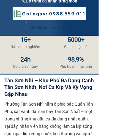
📞Lộ trình cá nhân từng môn
Gọi ngay: 0988 559 011
💬 Nhắn Tin Zalo
15+
5000+
Năm kinh nghiệm
​Gia sư hiện có
24h
98,9%
​Có gia sư ngay
​Phụ huynh hài long​
Tân Sơn Nhì – Khu Phố Đa Dạng Cạnh
Tân Sơn Nhất, Nơi Ca Kíp Và Kỳ Vọng
Gặp Nhau
Phường Tân Sơn Nhì nằm ở phía bắc Quận Tân
Phú, sát vành đai sân bay Tân Sơn Nhất – một
trong những khu dân cư đa dạng nhất quận.
Tại đây, nhân viên hàng không làm ca kíp sống
cạnh gia đình công chức, tiểu thương và người