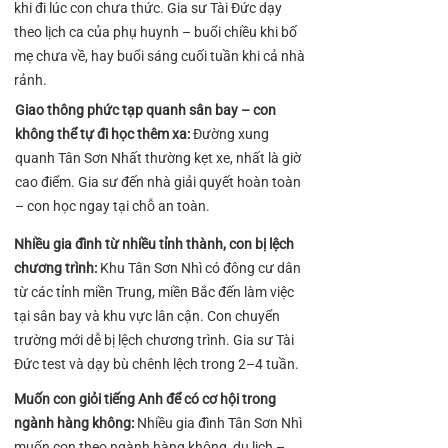
khi đi lúc con chưa thức. Gia sư Tài Đức dạy
theo lịch ca của phụ huynh – buổi chiều khi bố
mẹ chưa về, hay buổi sáng cuối tuần khi cả nhà
rảnh.
Giao thông phức tạp quanh sân bay – con
không thể tự đi học thêm xa:
Đường xung
quanh Tân Sơn Nhất thường kẹt xe, nhất là giờ
cao điểm. Gia sư đến nhà giải quyết hoàn toàn
– con học ngay tại chỗ an toàn.
Nhiều gia đình từ nhiều tỉnh thành, con bị lệch
chương trình:
Khu Tân Sơn Nhì có đông cư dân
từ các tỉnh miền Trung, miền Bắc đến làm việc
tại sân bay và khu vực lân cận. Con chuyển
trường mới dễ bị lệch chương trình. Gia sư Tài
Đức test và dạy bù chênh lệch trong 2–4 tuần.
Muốn con giỏi tiếng Anh để có cơ hội trong
ngành hàng không:
Nhiều gia đình Tân Sơn Nhì
muốn con theo ngành hàng không, du lịch –