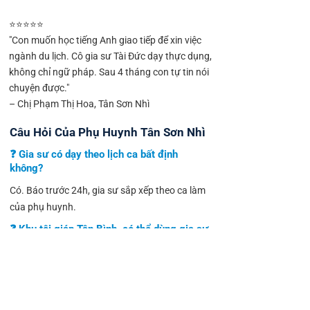
⭐⭐⭐⭐⭐
"Con muốn học tiếng Anh giao tiếp để xin việc
ngành du lịch. Cô gia sư Tài Đức dạy thực dụng,
không chỉ ngữ pháp. Sau 4 tháng con tự tin nói
chuyện được."
– Chị Phạm Thị Hoa, Tân Sơn Nhì
Câu Hỏi Của Phụ Huynh Tân Sơn Nhì
❓ Gia sư có dạy theo lịch ca bất định
không?
Có. Báo trước 24h, gia sư sắp xếp theo ca làm
của phụ huynh.
❓ Khu tôi giáp Tân Bình, có thể dùng gia sư
từ Tân Bình không?
Có. Tài Đức ghép gia sư từ cả Tân Phú và Tân
Bình. Xem thêm trang Gia Sư Tân Sơn Hòa Tân
Bình nếu nhà gần đó hơn.