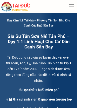
TÀI ĐỨC
​DẠY KÈM 1:1 TẠI NHÀ
Dạy Kèm 1:1 Tại Nhà – Phường Tân Sơn Nhì, Khu
Cạnh Cửa Ngõ Sân Bay
Gia Sư Tân Sơn Nhì Tân Phú –
Dạy 1:1 Linh Hoạt Cho Cư Dân
Cạnh Sân Bay
Tài Đức cung cấp gia sư luyện dạy và luyện
thi Toán, Anh, Lý, Hóa, Sinh, Tin, Văn từ lớp 1
đến 12 từ năm 2009 — học sinh được kèm
riêng theo đúng cấu trúc đề thi và lộ trình cá
nhân.
🎯Học thử 1 buổi miễn phí
👨‍🏫 Gia sư sinh viên & giáo viên trường top