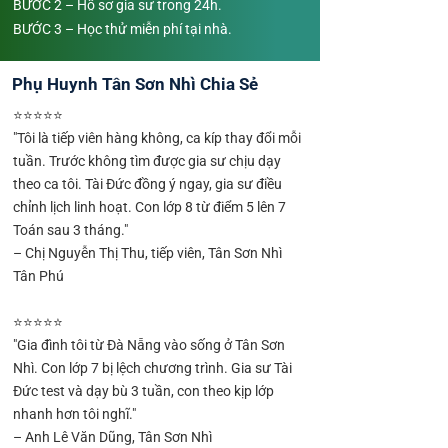
BƯỚC 2 – Hồ sơ gia sư trong 24h.
BƯỚC 3 – Học thử miễn phí tại nhà.
Phụ Huynh Tân Sơn Nhì Chia Sẻ
⭐⭐⭐⭐⭐
"Tôi là tiếp viên hàng không, ca kíp thay đổi mỗi
tuần. Trước không tìm được gia sư chịu dạy
theo ca tôi. Tài Đức đồng ý ngay, gia sư điều
chỉnh lịch linh hoạt. Con lớp 8 từ điểm 5 lên 7
Toán sau 3 tháng."
– Chị Nguyễn Thị Thu, tiếp viên, Tân Sơn Nhì
Tân Phú
⭐⭐⭐⭐⭐
"Gia đình tôi từ Đà Nẵng vào sống ở Tân Sơn
Nhì. Con lớp 7 bị lệch chương trình. Gia sư Tài
Đức test và dạy bù 3 tuần, con theo kịp lớp
nhanh hơn tôi nghĩ."
– Anh Lê Văn Dũng, Tân Sơn Nhì