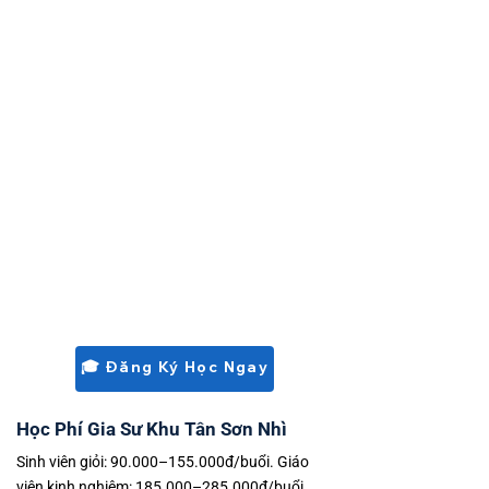
THCS: THCS Tân Sơn Nhì, THCS khu Tân
Phú.
THPT: THPT Tân Phú, THPT Lê Minh Xuân,
THPT lân cận Tân Bình.
Tư thục: trường tư thục Tân Phú và Tân
Bình.
Lợi thế Tân Sơn Nhì: Giáp Tân Bình giúp
ghép gia sư từ cả 2 quận – đội ngũ rộng.
Gia sư linh hoạt theo lịch ca hàng không.
Có gia sư tiếng Anh thực dụng cho con
hướng ngành hàng không.
🎓 Đăng Ký Học Ngay
Học Phí Gia Sư Khu Tân Sơn Nhì
Sinh viên giỏi: 90.000–155.000đ/buổi. Giáo
viên kinh nghiệm: 185.000–285.000đ/buổi.