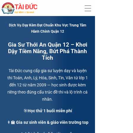
TÀI ĐỨC
​DẠY KÈM 1:1 TẠI NHÀ
Dịch Vụ Dạy Kèm Đạt Chuẩn Khu Vực Trung Tâm
Hành Chính Quận 12
Gia Sư Thới An Quận 12 – Khơi
Dậy Tiềm Năng, Bứt Phá Thành
Tích
Tài Đức cung cấp gia sư luyện dạy và luyện
thi Toán, Anh, Lý, Hóa, Sinh, Tin, Văn từ lớp 1
đến 12 từ năm 2009 — học sinh được kèm
riêng theo đúng cấu trúc đề thi và lộ trình cá
nhân.
🎯Học thử 1 buổi miễn phí
👨‍🏫 Gia sư sinh viên & giáo viên trường top