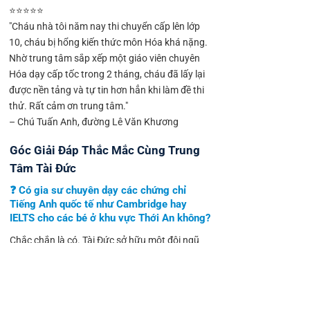
⭐⭐⭐⭐⭐
"Cháu nhà tôi năm nay thi chuyển cấp lên lớp
10, cháu bị hổng kiến thức môn Hóa khá nặng.
Nhờ trung tâm sắp xếp một giáo viên chuyên
Hóa dạy cấp tốc trong 2 tháng, cháu đã lấy lại
được nền tảng và tự tin hơn hẳn khi làm đề thi
thử. Rất cảm ơn trung tâm."
– Chú Tuấn Anh, đường Lê Văn Khương
Góc Giải Đáp Thắc Mắc Cùng Trung
Tâm Tài Đức
❓ Có gia sư chuyên dạy các chứng chỉ
Tiếng Anh quốc tế như Cambridge hay
IELTS cho các bé ở khu vực Thới An không?
Chắc chắn là có. Tài Đức sở hữu một đội ngũ
chuyên biệt được đào tạo bài bản để luyện thi
các chứng chỉ Cambridge (Starter, Mover, Flyer)
cho học sinh cấp 1 thông qua các phương
pháp trực quan sinh động. Đối với học sinh cấp