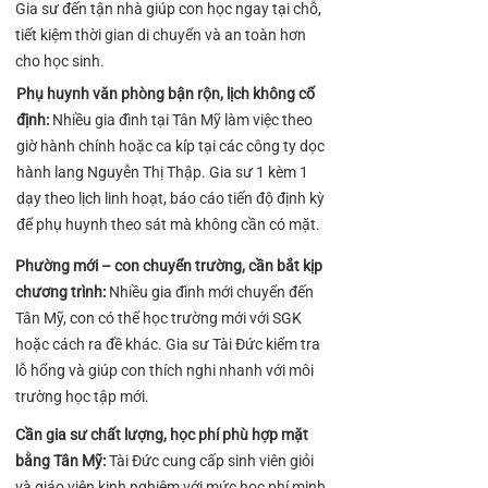
Gia sư đến tận nhà giúp con học ngay tại chỗ,
tiết kiệm thời gian di chuyển và an toàn hơn
cho học sinh.
Phụ huynh văn phòng bận rộn, lịch không cố
định:
Nhiều gia đình tại Tân Mỹ làm việc theo
giờ hành chính hoặc ca kíp tại các công ty dọc
hành lang Nguyễn Thị Thập. Gia sư 1 kèm 1
dạy theo lịch linh hoạt, báo cáo tiến độ định kỳ
để phụ huynh theo sát mà không cần có mặt.
Phường mới – con chuyển trường, cần bắt kịp
chương trình:
Nhiều gia đình mới chuyển đến
Tân Mỹ, con có thể học trường mới với SGK
hoặc cách ra đề khác. Gia sư Tài Đức kiểm tra
lỗ hổng và giúp con thích nghi nhanh với môi
trường học tập mới.
Cần gia sư chất lượng, học phí phù hợp mặt
bằng Tân Mỹ:
Tài Đức cung cấp sinh viên giỏi
và giáo viên kinh nghiệm với mức học phí minh