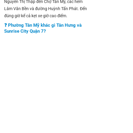
Nguyễn Thị Thập đến Chợ Tân Mỹ, các hẻm
Lâm Văn Bền và đường Huỳnh Tấn Phát. Đến
đúng giờ kể cả kẹt xe giờ cao điểm.
❓ Phường Tân Mỹ khác gì Tân Hưng và
Sunrise City Quận 7?
Tân Mỹ là phường thương mại dọc Nguyễn Thị
Thập – Huỳnh Tấn Phát – Lâm Văn Bền, trung
tâm là Chợ Tân Mỹ với cộng đồng công chức và
tiểu thương lâu năm. Tân Hưng thiên về khu
dân cư mới. Sunrise City là tổ hợp chung cư cao
cấp. Mỗi khu có cộng đồng và nhu cầu học tập
khác nhau — gia sư Tài Đức phục vụ đúng từng
địa bàn.
❓ Học sinh tại Chợ Tân Mỹ hay hẻm Lâm
Văn Bền học trường nào? Gia sư có biết
chương trình các trường đó không?
Có. Gia sư biết chương trình các trường trong
phường Tân Mỹ: TH Tân Mỹ, TH Tân Quy, THCS