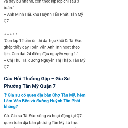
và dạy bù nhanh, con theo kịp lớp chỉ sau 3
tuần."
– Anh Minh Hải, khu Huỳnh Tấn Phát, Tân Mỹ
Q7
⭐⭐⭐⭐⭐
"Con lớp 12 cần ôn thi đại học khối D. Tài Đức
ghép thầy dạy Toán Văn Anh linh hoạt theo
lịch. Con đạt 24 điểm, đậu nguyện vọng 1."
– Chị Thu Hà, đường Nguyễn Thị Thập, Tân Mỹ
Q7
Câu Hỏi Thường Gặp – Gia Sư
Phường Tân Mỹ Quận 7
❓ Gia sư có quen địa bàn Chợ Tân Mỹ, hẻm
Lâm Văn Bền và đường Huỳnh Tấn Phát
không?
Có. Gia sư Tài Đức sống và hoạt động tại Q7,
quen toàn địa bàn phường Tân Mỹ: từ trục