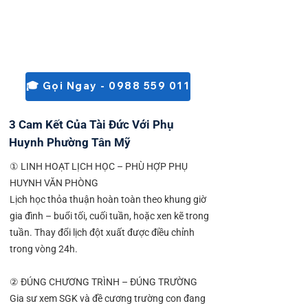
🎓 Gọi Ngay - 0988 559 011
3 Cam Kết Của Tài Đức Với Phụ
Huynh Phường Tân Mỹ
① LINH HOẠT LỊCH HỌC – PHÙ HỢP PHỤ
HUYNH VĂN PHÒNG
Lịch học thỏa thuận hoàn toàn theo khung giờ
gia đình – buổi tối, cuối tuần, hoặc xen kẽ trong
tuần. Thay đổi lịch đột xuất được điều chỉnh
trong vòng 24h.
② ĐÚNG CHƯƠNG TRÌNH – ĐÚNG TRƯỜNG
Gia sư xem SGK và đề cương trường con đang