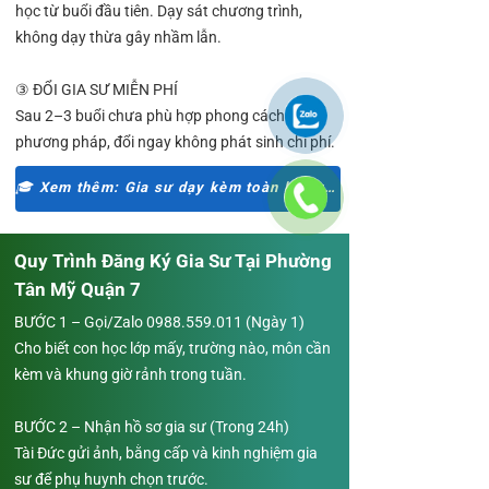
học từ buổi đầu tiên. Dạy sát chương trình,
không dạy thừa gây nhầm lẫn.
③ ĐỔI GIA SƯ MIỄN PHÍ
Sau 2–3 buổi chưa phù hợp phong cách hoặc
phương pháp, đổi ngay không phát sinh chi phí.
🎓 Xem thêm: Gia sư dạy kèm toàn khu vực Quận 7
Quy Trình Đăng Ký Gia Sư Tại Phường
Tân Mỹ Quận 7
BƯỚC 1 – Gọi/Zalo
0988.559.011
(Ngày 1)
Cho biết con học lớp mấy, trường nào, môn cần
kèm và khung giờ rảnh trong tuần.
BƯỚC 2 – Nhận hồ sơ gia sư (Trong 24h)
Tài Đức gửi ảnh, bằng cấp và kinh nghiệm gia
sư để phụ huynh chọn trước.