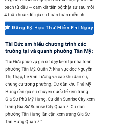
bạch từ đầu — cam kết tiến bộ thật sự sau mỗi
4 tuần hoặc đổi gia sư hoàn toàn miễn phí.
🎓 Đăng Ký Học Thử Miễn Phí Ngay
Tài Đức am hiểu chương trình các
trường tại và quanh phường Tân Mỹ:
"Tài Đức phục vụ gia sư dạy kèm tại nhà toàn
phường Tân Mỹ, Quận 7: khu vực dọc Nguyễn
Thị Thập, Lê Văn Lương và các khu dân cư,
chung cư trong phường. Cư dân khu Phú Mỹ
Hưng cần gia sư chuyên quốc tế xem trang
Gia Sư Phú Mỹ Hưng. Cư dân Sunrise City xem
trang Gia Sư Sunrise City Quận 7. Cư dân
phường Tân Hưng lân cận xem trang Gia Sư
Tân Hưng Quận 7."
Tiểu học: TH Tân Mỹ, TH Tân Quy, TH Tân