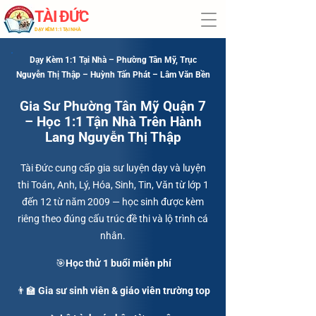
TÀI ĐỨC
​DẠY KÈM 1:1 TẠI NHÀ
Dạy Kèm 1:1 Tại Nhà – Phường Tân Mỹ, Trục
Nguyễn Thị Thập – Huỳnh Tấn Phát – Lâm Văn Bền
Gia Sư Phường Tân Mỹ Quận 7
– Học 1:1 Tận Nhà Trên Hành
Lang Nguyễn Thị Thập
Tài Đức cung cấp gia sư luyện dạy và luyện
thi Toán, Anh, Lý, Hóa, Sinh, Tin, Văn từ lớp 1
đến 12 từ năm 2009 — học sinh được kèm
riêng theo đúng cấu trúc đề thi và lộ trình cá
nhân.
🎯Học thử 1 buổi miễn phí
👨‍🏫 Gia sư sinh viên & giáo viên trường top