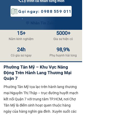
📞Lộ trình cá nhân từng môn
Gọi ngay: 0988 559 011
💬 Nhắn Tin Zalo
15+
5000+
Năm kinh nghiệm
​Gia sư hiện có
24h
98,9%
​Có gia sư ngay
​Phụ huynh hài long​
Phường Tân Mỹ – Khu Vực Năng
Động Trên Hành Lang Thương Mại
Quận 7
Phường Tân Mỹ tọa lạc trên hành lang thương
mại Nguyễn Thị Thập – trục đường huyết mạch
kết nối Quận 7 với trung tâm TP.HCM, nơi Chợ
Tân Mỹ là điểm sinh hoạt quen thuộc hàng
ngày của hàng nghìn gia đình. Xuyên suốt các