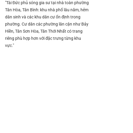
"Tài Đức phủ sóng gia sư tại nhà toàn phường
Tân Hòa, Tân Bình: khu nhà phố lâu năm, hẻm
dân sinh và các khu dân cư ổn định trong
phường. Cư dân các phường lân cận như Bảy
Hiền, Tân Sơn Hòa, Tân Thới Nhất có trang
riêng phù hợp hơn với đặc trưng từng khu
vực."
Tiểu học: TH Tân Hòa, TH khu vực lâu năm
Tân Bình.
THCS: THCS khu Tân Hòa, THCS Tân Bình.
THPT: THPT Tân Bình, THPT Nguyễn Thái
Bình, THPT Lê Quý Đôn.
Tư thục: trường tư thục chất lượng cao lân
cận.
Đặc thù Tân Hòa: Gia sư Tài Đức tại Tân