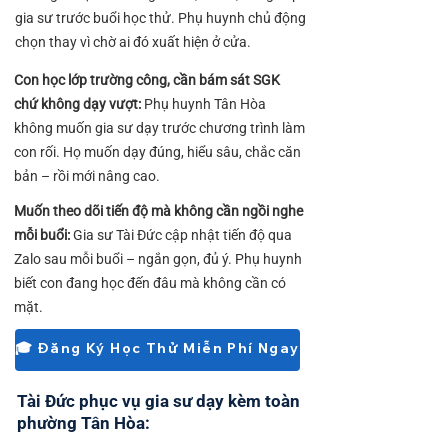
gia sư trước buổi học thử. Phụ huynh chủ động
chọn thay vì chờ ai đó xuất hiện ở cửa.
Con học lớp trường công, cần bám sát SGK
chứ không dạy vượt:
Phụ huynh Tân Hòa
không muốn gia sư dạy trước chương trình làm
con rối. Họ muốn dạy đúng, hiểu sâu, chắc căn
bản – rồi mới nâng cao.
Muốn theo dõi tiến độ mà không cần ngồi nghe
mỗi buổi:
Gia sư Tài Đức cập nhật tiến độ qua
Zalo sau mỗi buổi – ngắn gọn, đủ ý. Phụ huynh
biết con đang học đến đâu mà không cần có
mặt.
🎓 Đăng Ký Học Thử Miễn Phí Ngay
Tài Đức phục vụ gia sư dạy kèm toàn
phường Tân Hòa: