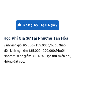
Hòa ưu tiên người đã quen địa bàn Tân
Bình lâu năm, cẩn thận trong giao tiếp, tác
phong tốt. Hồ sơ đầy đủ trước buổi thử,
lịch ổn định xuyên suốt.
🎓 Đăng Ký Học Ngay
Học Phí Gia Sư Tại Phường Tân Hòa
Sinh viên giỏi 95.000–155.000đ/buổi. Giáo
viên kinh nghiệm 185.000–290.000đ/buổi.
Nhóm 2–3 bé giảm 30–40%. Học thử miễn phí,
không đặt cọc.