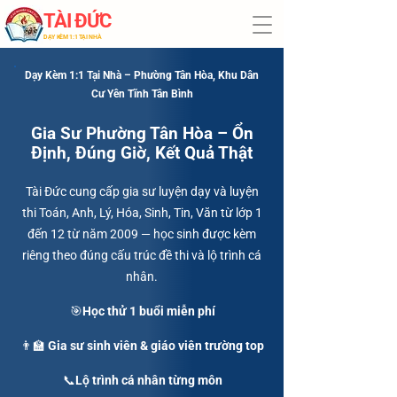
TÀI ĐỨC
​DẠY KÈM 1:1 TẠI NHÀ
Dạy Kèm 1:1 Tại Nhà – Phường Tân Hòa, Khu Dân
Cư Yên Tĩnh Tân Bình
Gia Sư Phường Tân Hòa – Ổn
Định, Đúng Giờ, Kết Quả Thật
Tài Đức cung cấp gia sư luyện dạy và luyện
thi Toán, Anh, Lý, Hóa, Sinh, Tin, Văn từ lớp 1
đến 12 từ năm 2009 — học sinh được kèm
riêng theo đúng cấu trúc đề thi và lộ trình cá
nhân.
🎯Học thử 1 buổi miễn phí
👨‍🏫 Gia sư sinh viên & giáo viên trường top
📞Lộ trình cá nhân từng môn