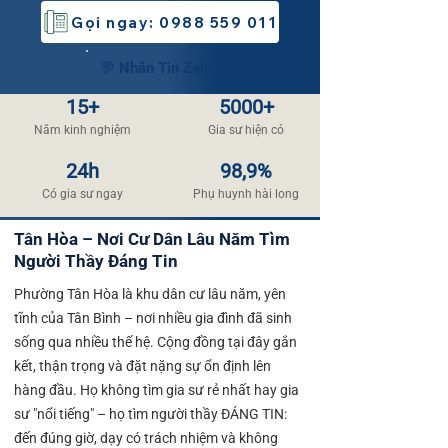
Gọi ngay: 0988 559 011
💬 Nhắn Tin Zalo
15+
5000+
Năm kinh nghiệm
​Gia sư hiện có
24h
98,9%
​Có gia sư ngay
​Phụ huynh hài long​
Tân Hòa – Nơi Cư Dân Lâu Năm Tìm
Người Thầy Đáng Tin
Phường Tân Hòa là khu dân cư lâu năm, yên
tĩnh của Tân Bình – nơi nhiều gia đình đã sinh
sống qua nhiều thế hệ. Cộng đồng tại đây gắn
kết, thận trọng và đặt nặng sự ổn định lên
hàng đầu. Họ không tìm gia sư rẻ nhất hay gia
sư "nổi tiếng" – họ tìm người thầy ĐÁNG TIN:
đến đúng giờ, dạy có trách nhiệm và không