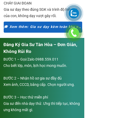
CHÁY GIAI ĐOẠN
Gia sư dạy theo đúng SGK và trình độ hiện tại
của con, không dạy vượt gây rối.
🎓 Xem thêm: Gia sư dạy kèm toàn khu vực Tân Bình
Đăng Ký Gia Sư Tân Hòa – Đơn Giản,
Không Rủi Ro
BƯỚC 1 – Gọi/Zalo
0988.559.011
Cho biết lớp, môn, lịch học mong muốn.
BƯỚC 2 – Nhận hồ sơ gia sư đầy đủ
Xem ảnh, CCCD, bằng cấp. Chọn người ưng.
BƯỚC 3 – Học thử miễn phí
Gia sư đến nhà dạy thử. Ưng thì tiếp tục, không
ưng không mất gì.