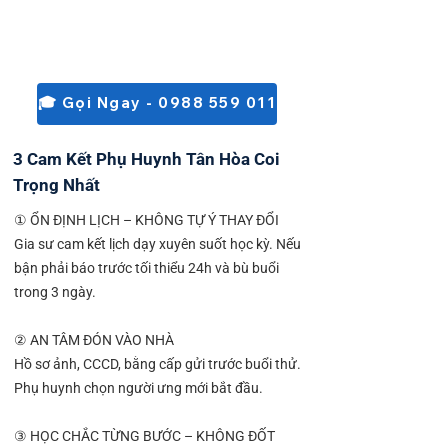
🎓 Gọi Ngay - 0988 559 011
3 Cam Kết Phụ Huynh Tân Hòa Coi
Trọng Nhất
① ỔN ĐỊNH LỊCH – KHÔNG TỰ Ý THAY ĐỔI
Gia sư cam kết lịch dạy xuyên suốt học kỳ. Nếu
bận phải báo trước tối thiểu 24h và bù buổi
trong 3 ngày.
② AN TÂM ĐÓN VÀO NHÀ
Hồ sơ ảnh, CCCD, bằng cấp gửi trước buổi thử.
Phụ huynh chọn người ưng mới bắt đầu.
③ HỌC CHẮC TỪNG BƯỚC – KHÔNG ĐỐT