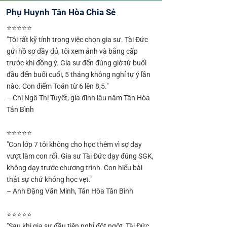
Phụ Huynh Tân Hòa Chia Sẻ
⭐⭐⭐⭐⭐
"Tôi rất kỹ tính trong việc chọn gia sư. Tài Đức
gửi hồ sơ đầy đủ, tôi xem ảnh và bằng cấp
trước khi đồng ý. Gia sư đến đúng giờ từ buổi
đầu đến buổi cuối, 5 tháng không nghỉ tự ý lần
nào. Con điểm Toán từ 6 lên 8,5."
– Chị Ngô Thị Tuyết, gia đình lâu năm Tân Hòa
Tân Bình
⭐⭐⭐⭐⭐
"Con lớp 7 tôi không cho học thêm vì sợ dạy
vượt làm con rối. Gia sư Tài Đức dạy đúng SGK,
không dạy trước chương trình. Con hiểu bài
thật sự chứ không học vẹt."
– Anh Đặng Văn Minh, Tân Hòa Tân Bình
⭐⭐⭐⭐⭐
"Sau khi gia sư đầu tiên nghỉ đột ngột, Tài Đức