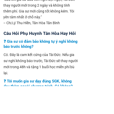
thay người mới trong 2 ngày và không tính
thêm phí. Gia sư mới cũng tốt không kém. Tôi
yên tâm nhất ở chỗ này."
– Chị Lý Thu Hiền, Tân Hòa Tân Bình
Câu Hỏi Phụ Huynh Tân Hòa Hay Hỏi
❓ Gia sư có đảm bảo không tự ý nghỉ không
báo trước không?
Có. Đây là cam kết cứng của Tài Đức. Nếu gia
sư nghỉ không báo trước, Tài Đức sẽ thay người
mới trong 48h và tặng 1 buổi học miễn phí bù
lại.
❓ Tôi muốn gia sư dạy đúng SGK, không
dạy thêm ngoài chương trình. Có không?
Có. Gia sư Tài Đức được yêu cầu bám sát SGK
và đề cương từng trường. Không dạy vượt khi
phụ huynh không yêu cầu.