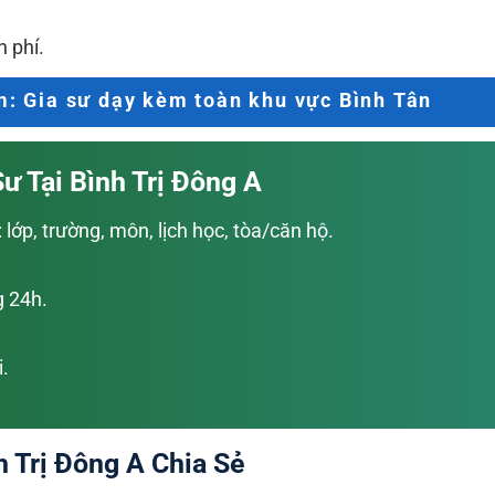
 phí.
: Gia sư dạy kèm toàn khu vực Bình Tân
ư Tại Bình Trị Đông A
ớp, trường, môn, lịch học, tòa/căn hộ.
g 24h.
.
 Trị Đông A Chia Sẻ