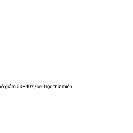
 – đến căn hộ đúng giờ,
nhỏ giảm 30–40%/bé. Học thử miễn