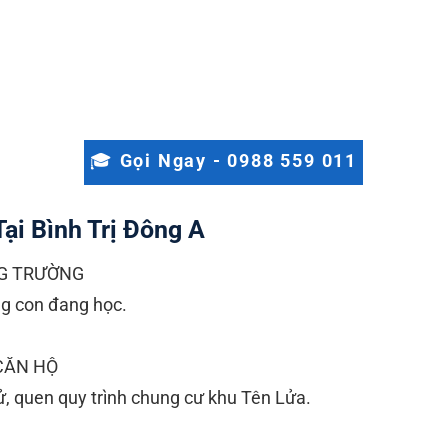
🎓 Gọi Ngay - 0988 559 011
ại Bình Trị Đông A
G TRƯỜNG
ng con đang học.
CĂN HỘ
ử, quen quy trình chung cư khu Tên Lửa.