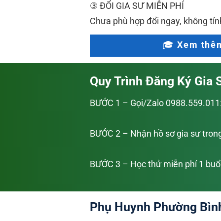
③ ĐỔI GIA SƯ MIỄN PHÍ
Chưa phù hợp đổi ngay, không tính
🎓 Xem thêm
Quy Trình Đăng Ký Gia S
BƯỚC 1 – Gọi/Zalo 0988.559.011: l
BƯỚC 2 – Nhận hồ sơ gia sư tron
BƯỚC 3 – Học thử miễn phí 1 buổi
Phụ Huynh Phường Bình