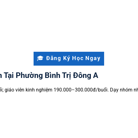
An Lạc.
 trường tư thục lân cận khu Aeon, Tân Phú.
ình Trị Đông A ưu tiên người sống ngay khu Tên Lửa, Aeon
cư, nắm rõ SGK và đề thi từng trường.
🎓 Đăng Ký Học Ngay
 Tại Phường Bình Trị Đông A
ổi; giáo viên kinh nghiệm 190.000–300.000đ/buổi. Dạy nhóm 