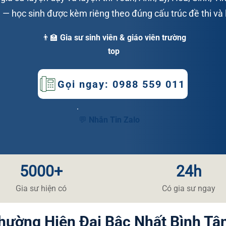
— học sinh được kèm riêng theo đúng cấu trúc đề thi và l
👨‍🏫 Gia sư sinh viên & giáo viên trường
top
Gọi ngay: 0988 559 011
💬 Nhắn Tin Zalo
5000+
24h
​Gia sư hiện có
​Có gia sư ngay
Phường Hiện Đại Bậc Nhất Bình Tâ