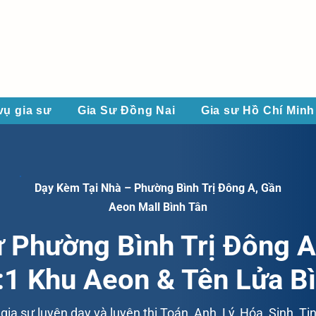
vụ gia sư
Gia Sư Đồng Nai
Gia sư Hồ Chí Minh
Dạy Kèm Tại Nhà – Phường Bình Trị Đông A, Gần
Aeon Mall Bình Tân
ư Phường Bình Trị Đông A
1 Khu Aeon & Tên Lửa B
ia sư luyện dạy và luyện thi Toán, Anh, Lý, Hóa, Sinh, Tin