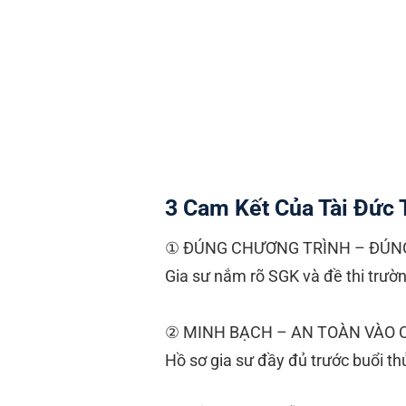
3 Cam Kết Của Tài Đức T
① ĐÚNG CHƯƠNG TRÌNH – ĐÚN
Gia sư nắm rõ SGK và đề thi trườ
② MINH BẠCH – AN TOÀN VÀO 
Hồ sơ gia sư đầy đủ trước buổi th