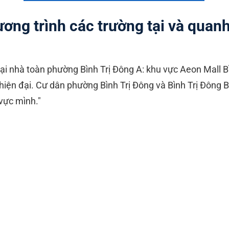
ơng trình các trường tại và quan
tại nhà toàn phường Bình Trị Đông A: khu vực Aeon Mall 
 hiện đại. Cư dân phường Bình Trị Đông và Bình Trị Đông 
vực mình."
, TH Kim Đồng, TH An Lạc.
THCS Lý Thường Kiệt.