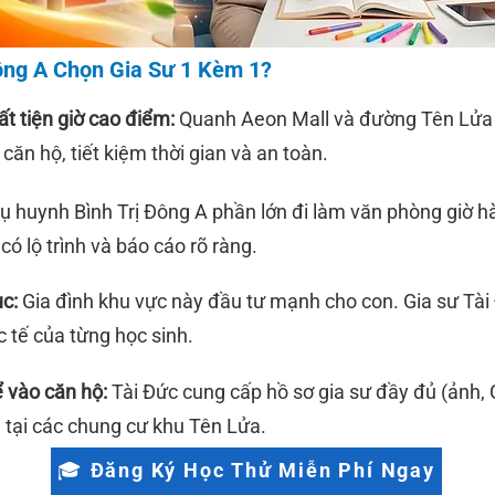
ông A Chọn Gia Sư 1 Kèm 1?
t tiện giờ cao điểm:
Quanh Aeon Mall và đường Tên Lửa t
căn hộ, tiết kiệm thời gian và an toàn.
ụ huynh Bình Trị Đông A phần lớn đi làm văn phòng giờ 
có lộ trình và báo cáo rõ ràng.
c:
Gia đình khu vực này đầu tư mạnh cho con. Gia sư Tài
 tế của từng học sinh.
ể vào căn hộ:
Tài Đức cung cấp hồ sơ gia sư đầy đủ (ảnh,
 tại các chung cư khu Tên Lửa.
🎓 Đăng Ký Học Thử Miễn Phí Ngay