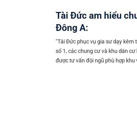
Tài Đức am hiểu chư
Đông A:
"Tài Đức phục vụ gia sư dạy kèm 
số 1, các chung cư và khu dân cư
được tư vấn đội ngũ phù hợp khu 
Tiểu học: TH Bình Trị Đông A
THCS: THCS Bình Trị Đông, 