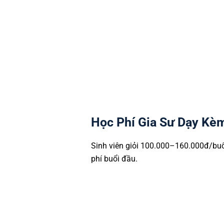
THPT: THPT Bình Tân, THPT 
Tư thục & chất lượng cao: các
Lợi thế: Gia sư Tài Đức tại B
quen quy trình bảo vệ chung 
Học Phí Gia Sư Dạy Kèm
Sinh viên giỏi 100.000–160.000đ/bu
phí buổi đầu.