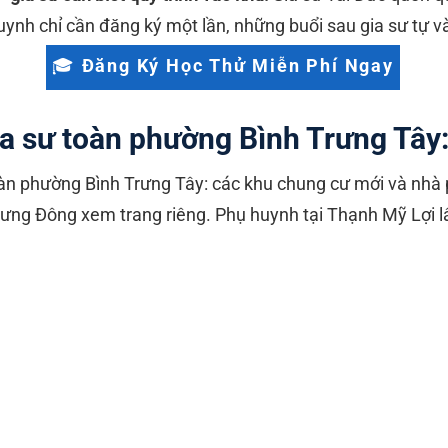
ynh chỉ cần đăng ký một lần, những buổi sau gia sư tự v
🎓 Đăng Ký Học Thử Miễn Phí Ngay
ia sư toàn phường Bình Trưng Tây
toàn phường Bình Trưng Tây: các khu chung cư mới và nhà
rưng Đông xem trang riêng. Phụ huynh tại Thạnh Mỹ Lợi lâ
ung cư mới lân cận.
Quận 2 khu vực.