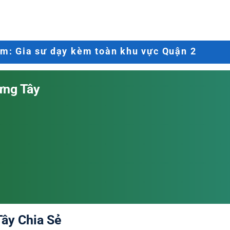
m: Gia sư dạy kèm toàn khu vực Quận 2
ưng Tây
ây Chia Sẻ