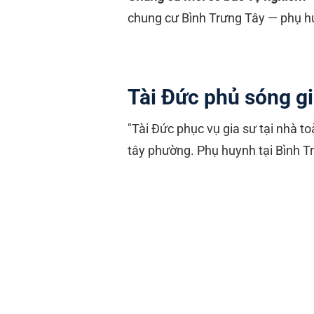
chung cư Bình Trưng Tây — phụ hu
Tài Đức phủ sóng g
"Tài Đức phục vụ gia sư tại nhà 
tây phường. Phụ huynh tại Bình T
TH Bình Trưng Tây, TH khu ch
THCS Bình Trưng Tây, THCS 