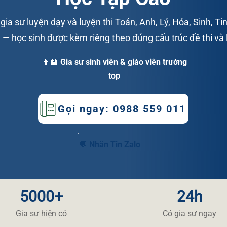
ia sư luyện dạy và luyện thi Toán, Anh, Lý, Hóa, Sinh, Tin
— học sinh được kèm riêng theo đúng cấu trúc đề thi và l
👨‍🏫 Gia sư sinh viên & giáo viên trường
top
Gọi ngay: 0988 559 011
💬 Nhắn Tin Zalo
5000+
24h
​Gia sư hiện có
​Có gia sư ngay