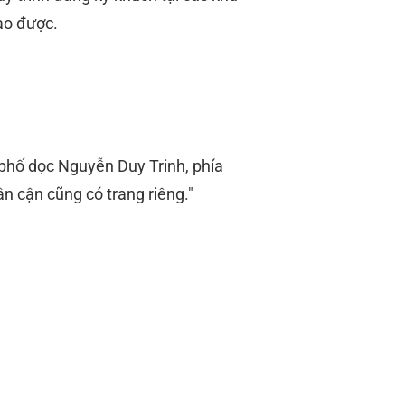
ào được.
:
 phố dọc Nguyễn Duy Trinh, phía
n cận cũng có trang riêng."