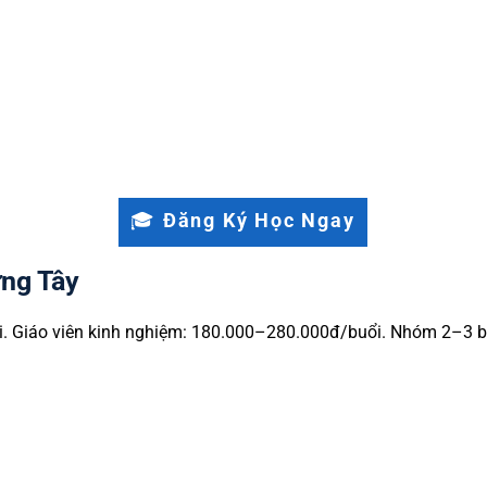
guyễn Hữu Huân. Tư thục: trường tư thục khu Quận 2.
ư quen quy trình vào chung cư mới. Lịch linh hoạt theo gia
ình Trưng Đông và Cát Lái.
🎓 Đăng Ký Học Ngay
ưng Tây
i. Giáo viên kinh nghiệm: 180.000–280.000đ/buổi. Nhóm 2–3 b