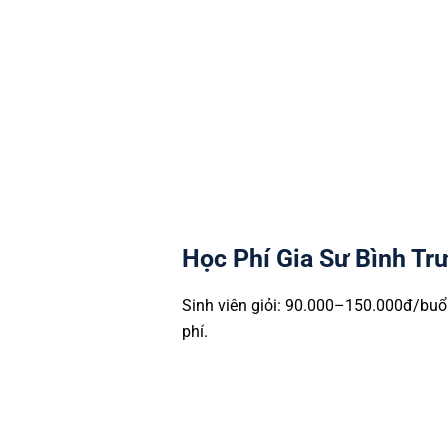
THPT: THPT Thủ Đức, THPT N
Lợi thế Bình Trưng Tây: Gia s
sư trong 12h nhờ vị trí gần B
Học Phí Gia Sư Bình Tr
Sinh viên giỏi: 90.000–150.000đ/buổ
phí.