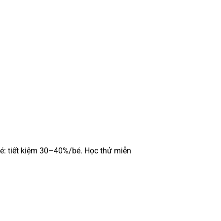
 đình trẻ. Thường có gia
é: tiết kiệm 30–40%/bé. Học thử miễn