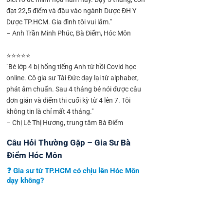
đạt 22,5 điểm và đậu vào ngành Dược ĐH Y
Dược TP.HCM. Gia đình tôi vui lắm."
– Anh Trần Minh Phúc, Bà Điểm, Hóc Môn
⭐⭐⭐⭐⭐
"Bé lớp 4 bị hổng tiếng Anh từ hồi Covid học
online. Cô gia sư Tài Đức dạy lại từ alphabet,
phát âm chuẩn. Sau 4 tháng bé nói được câu
đơn giản và điểm thi cuối kỳ từ 4 lên 7. Tôi
không tin là chỉ mất 4 tháng."
– Chị Lê Thị Hương, trung tâm Bà Điểm
Câu Hỏi Thường Gặp – Gia Sư Bà
Điểm Hóc Môn
❓ Gia sư từ TP.HCM có chịu lên Hóc Môn
dạy không?
Tài Đức ưu tiên ghép gia sư đang sống tại Hóc
Môn, Quận 12 hoặc Gò Vấp lân cận – đến Bà