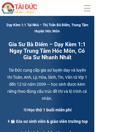
TÀI ĐỨC
​DẠY KÈM 1:1 TẠI NHÀ
Dạy Kèm 1:1 Tại Nhà – Thị Trấn Bà Điểm, Trung Tâm
Huyện Hóc Môn
Gia Sư Bà Điểm – Dạy Kèm 1:1
Ngay Trung Tâm Hóc Môn, Có
Gia Sư Nhanh Nhất
Tài Đức cung cấp gia sư luyện dạy và luyện
thi Toán, Anh, Lý, Hóa, Sinh, Tin, Văn từ lớp 1
đến 12 từ năm 2009 — học sinh được kèm
riêng theo đúng cấu trúc đề thi và lộ trình cá
nhân.
🎯Học thử 1 buổi miễn phí
👨‍🏫 Gia sư sinh viên & giáo viên trường top