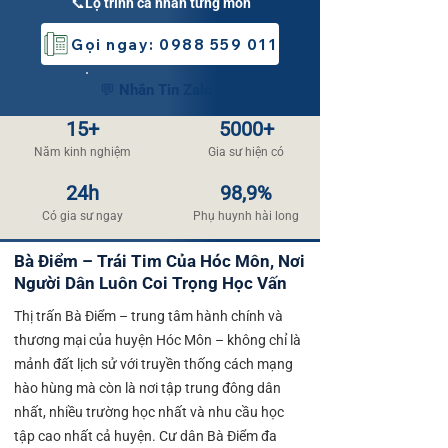
📞Lộ trình cá nhân từng môn
Gọi ngay: 0988 559 011
💬 Nhắn Tin Zalo
15+
5000+
Năm kinh nghiệm
​Gia sư hiện có
24h
98,9%
​Có gia sư ngay
​Phụ huynh hài long​
Bà Điểm – Trái Tim Của Hóc Môn, Nơi
Người Dân Luôn Coi Trọng Học Vấn
Thị trấn Bà Điểm – trung tâm hành chính và
thương mại của huyện Hóc Môn – không chỉ là
mảnh đất lịch sử với truyền thống cách mạng
hào hùng mà còn là nơi tập trung đông dân
nhất, nhiều trường học nhất và nhu cầu học
tập cao nhất cả huyện. Cư dân Bà Điểm đa