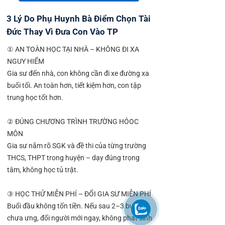
3 Lý Do Phụ Huynh Bà Điểm Chọn Tài
Đức Thay Vì Đưa Con Vào TP
① AN TOÀN HỌC TẠI NHÀ – KHÔNG ĐI XA
NGUY HIỂM
Gia sư đến nhà, con không cần đi xe đường xa
buổi tối. An toàn hơn, tiết kiệm hơn, con tập
trung học tốt hơn.
② ĐÚNG CHƯƠNG TRÌNH TRƯỜNG HÓOC
MÔN
Gia sư nắm rõ SGK và đề thi của từng trường
THCS, THPT trong huyện – dạy đúng trọng
tâm, không học tủ trật.
③ HỌC THỬ MIỄN PHÍ – ĐỔI GIA SƯ MIỄN PHÍ
Buổi đầu không tốn tiền. Nếu sau 2–3 buổi
chưa ưng, đổi người mới ngay, không phát sinh