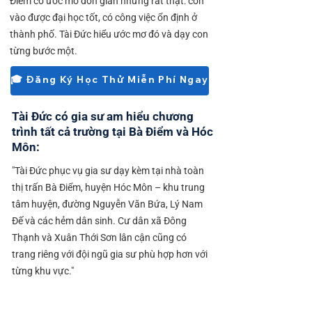
Điểm có ước mơ đơn giản nhưng rất thật: con
vào được đại học tốt, có công việc ổn định ở
thành phố. Tài Đức hiểu ước mơ đó và dạy con
từng bước một.
🎓 Đăng Ký Học Thử Miễn Phí Ngay
Tài Đức có gia sư am hiểu chương
trình tất cả trường tại Bà Điểm và Hóc
Môn:
"Tài Đức phục vụ gia sư dạy kèm tại nhà toàn
thị trấn Bà Điểm, huyện Hóc Môn – khu trung
tâm huyện, đường Nguyễn Văn Bứa, Lý Nam
Đế và các hẻm dân sinh. Cư dân xã Đông
Thạnh và Xuân Thới Sơn lân cận cũng có
trang riêng với đội ngũ gia sư phù hợp hơn với
từng khu vực."
Tiểu học: TH Bà Điểm, TH Nhị Xuân lân cận,