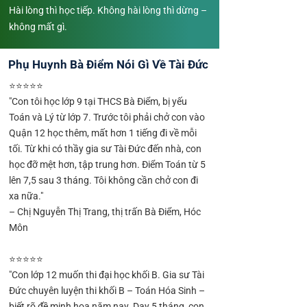
Hài lòng thì học tiếp. Không hài lòng thì dừng –
không mất gì.
Phụ Huynh Bà Điểm Nói Gì Về Tài Đức
⭐⭐⭐⭐⭐
"Con tôi học lớp 9 tại THCS Bà Điểm, bị yếu
Toán và Lý từ lớp 7. Trước tôi phải chở con vào
Quận 12 học thêm, mất hơn 1 tiếng đi về mỗi
tối. Từ khi có thầy gia sư Tài Đức đến nhà, con
học đỡ mệt hơn, tập trung hơn. Điểm Toán từ 5
lên 7,5 sau 3 tháng. Tôi không cần chở con đi
xa nữa."
– Chị Nguyễn Thị Trang, thị trấn Bà Điểm, Hóc
Môn
⭐⭐⭐⭐⭐
"Con lớp 12 muốn thi đại học khối B. Gia sư Tài
Đức chuyên luyện thi khối B – Toán Hóa Sinh –
biết rõ đề minh họa năm nay. Dạy 5 tháng, con