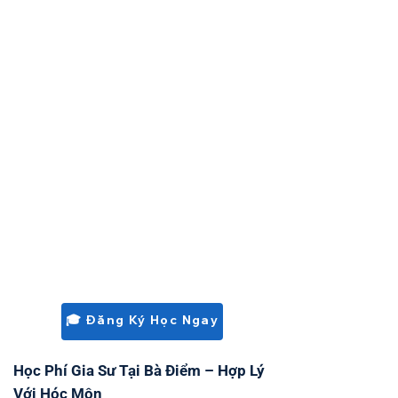
TH trung tâm huyện.
THCS: THCS Bà Điểm, THCS Hóc Môn, THCS
khu trung tâm huyện.
THPT: THPT Hóc Môn, THPT Lê Lợi, THPT
Trung Lập.
Tư thục: các trường tư thục khu vực Hóc
Môn và lân cận.
Lợi thế tại Bà Điểm: Vị trí trung tâm huyện
giúp Tài Đức ghép gia sư từ nhiều khu
nhanh nhất – thường có gia sư trong 12–
24h. Quen rõ chương trình và đề thi từng
trường trong huyện Hóc Môn.
🎓 Đăng Ký Học Ngay
Học Phí Gia Sư Tại Bà Điểm – Hợp Lý
Với Hóc Môn