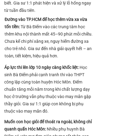
biết. Gia sư 1:1 phát hiện và xử lý lỗ hổng ngay
từ tuần đầu tiên.
Đường vào TP.HCM để học thêm vừa xa vừa
tốn tiền:
Từ Bà Điểm vào các trung tâm học
thêm khu nội thành mất 45–90 phút mỗi chiều.
Chưa kể chi phí xăng xe, nguy hiểm đường xa
cho trẻ nhỏ. Gia sư đến nhà giải quyết hết – an
toàn, tiết kiệm, hiệu quả hơn.
Áp lực thi lên lớp 10 ngày càng khốc liệt:
Học
sinh Bà Điểm phải cạnh tranh thi vào THPT
công lập cùng toàn huyện Hóc Môn. Điểm
chuẩn tăng mỗi năm trong khi chất lượng dạy
học ở trường vẫn phụ thuộc vào may mắn gặp
thầy giỏi. Gia sư 1:1 giúp con không bị phụ
thuộc vào may mắn đó.
Muốn con học giỏi để thoát ra ngoài, không chỉ
quanh quẩn Hóc Môn:
Nhiều phụ huynh Bà