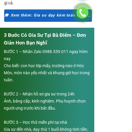
gì cả.
🎓 Xem thêm: Gia sư dạy kèm toàn khu vực Hóc Môn
3 Bước Có Gia Sư Tại Bà Điểm – Đơn
Giản Hơn Bạn Nghĩ
BƯỚC 1 – Nhắn Zalo
0988.559.011
ngay hôm
nay
Cho biết: con học lớp mấy, trường nào ở Hóc
Môn, môn nào yếu nhất và khung giờ học trong
tuần.
BƯỚC 2 – Nhận hồ sơ gia sư trong 24h
Ảnh, bằng cấp, kinh nghiệm. Phụ huynh chọn
người ưng trước khi bắt đầu.
BƯỚC 3 – Học thử miễn phí tại nhà
Gia sư đến nhà, dạy thử 1 buổi không tính tiền.