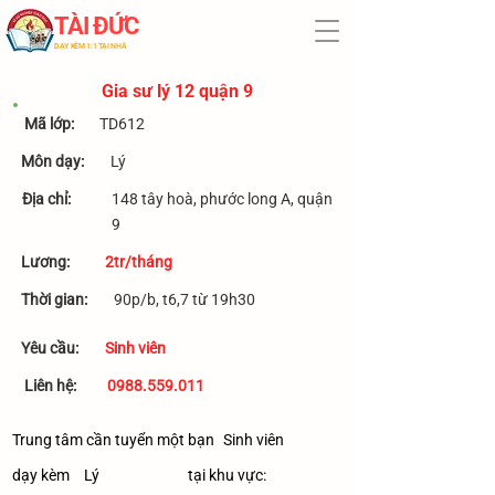
TÀI ĐỨC
​DẠY KÈM 1:1 TẠI NHÀ
Gia sư lý 12 quận 9
​Mã lớp:
TD612
Đã giao
Môn dạy:
Lý
Địa chỉ:
148 tây hoà, phước long A, quận
9
​Lương:
2tr/tháng
Thời gian:
90p/b, t6,7 từ 19h30
Yêu cầu:
Sinh viên
Liên hệ:
0988.559.011
Trung tâm cần tuyển một bạn
Sinh viên
dạy kèm
Lý
tại khu vực: