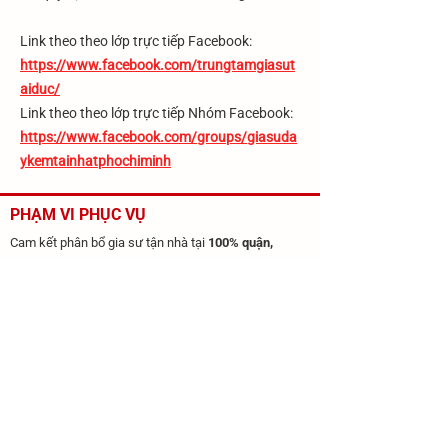
​Link theo theo lớp trực tiếp Facebook:
https://www.facebook.com/trungtamgiasut
aiduc/
Link theo theo lớp trực tiếp Nhóm Facebook:
https://www.facebook.com/groups/giasuda
ykemtainhatphochiminh
PHẠM VI PHỤC VỤ
Cam kết phân bổ gia sư tận nhà tại
100% quận,
huyện TP.HCM
(kể cả Bình Chánh, Nhà Bè, Hóc Môn,
Củ Chi) và toàn khu vực:
​TP.HCM
​Bình Dương
Đồng Nai
Cần Thơ
​Trung Tâm Gia Sư Tài Đức
37 ,967 followers
Theo dõi nhận lớp