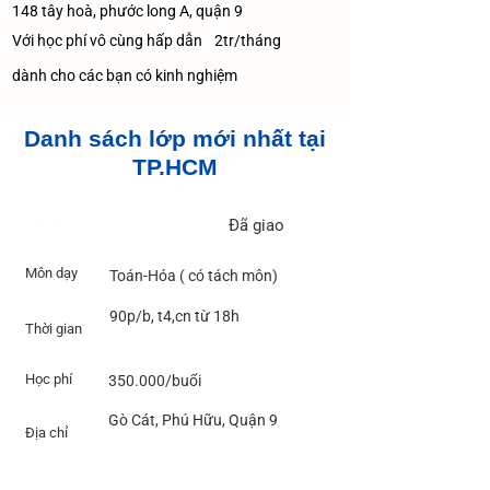
148 tây hoà, phước long A, quận 9
Với học phí vô cùng hấp dẫn
2tr/tháng
dành cho các bạn có kinh nghiệm
Danh sách lớp mới nhất tại
TP.HCM
TĐ163
Đã giao
Môn dạy
Toán-Hóa ( có tách môn)
90p/b, t4,cn từ 18h
Thời gian
Học phí
350.000/buổi
Gò Cát, Phú Hữu, Quận 9
Địa chỉ