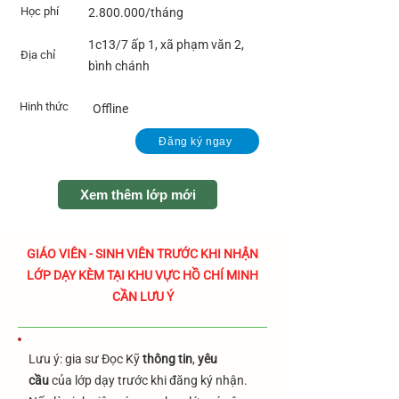
Học phí
2.800.000
/tháng
1c13/7 ấp 1, xã phạm văn 2,
Địa chỉ
bình chánh
Hinh thức
Offline
Đăng ký ngay
Xem thêm lớp mới
​GIÁO VIÊN - SINH VIÊN TRƯỚC KHI NHẬN
LỚP DẠY KÈM TẠI KHU VỰC HỒ CHÍ MINH
CẦN LƯU Ý
Lưu ý: gia sư Đọc Kỹ
thông tin
,
yêu
cầu
của lớp dạy trước khi đăng ký nhận.