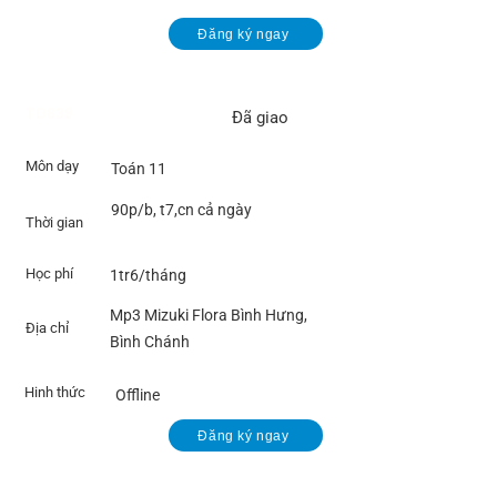
Đăng ký ngay
TD639
Đã giao
Môn dạy
Toán 11
90p/b, t7,cn cả ngày
Thời gian
Học phí
1tr6/tháng
Mp3 Mizuki Flora Bình Hưng,
Địa chỉ
Bình Chánh
Hinh thức
Offline
Đăng ký ngay