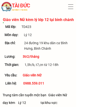
TÀI ĐỨC
​DẠY KÈM 1:1 TẠI NHÀ
Giáo viên Nữ kèm lý lớp 12 tại bình chánh
​Mã lớp:
TD423
Đã giao
Môn dạy:
Lý 12
Địa chỉ:
24 đường 19 khu dân cư Bình
Hưng, Bình Chánh
​Lương:
3tr2/tháng
Thời gian:
1,5h/b, t7,cn từ 12-18h
Yêu cầu:
Giáo viên Nữ
Liên hệ:
0988.559.011
Trung tâm cần tuyển một bạn
Giáo viên Nữ
dạy kèm
Lý 12
tại khu vực: