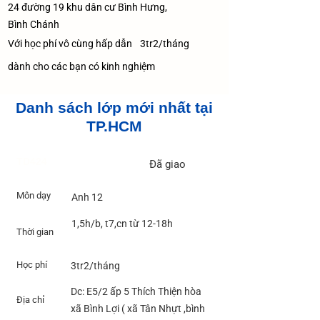
24 đường 19 khu dân cư Bình Hưng,
Bình Chánh
Với học phí vô cùng hấp dẫn
3tr2/tháng
dành cho các bạn có kinh nghiệm
Danh sách lớp mới nhất tại
TP.HCM
TD424
Đã giao
Môn dạy
Anh 12
1,5h/b, t7,cn từ 12-18h
Thời gian
Học phí
3tr2/tháng
Dc: E5/2 ấp 5 Thích Thiện hòa
Địa chỉ
xã Bình Lợi ( xã Tân Nhựt ,bình