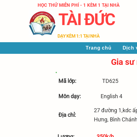
HỌC THỬ MIỄN PHÍ - 1 KÈM 1 TẠI NHÀ
TÀI ĐỨC
​DẠY KÈM 1:1 TẠI NHÀ
Trang chủ
Dịch 
Gia sư
​Mã lớp:
TD625
Môn dạy:
English 4
27 đường 1,kdc ấ
Địa chỉ:
Hưng, Bình Chán
​Lương:
350k/b