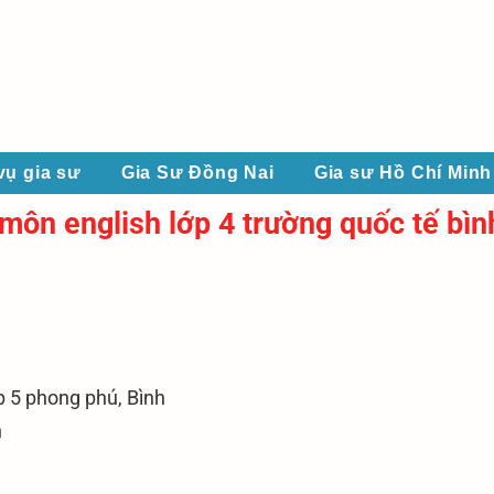
vụ gia sư
Gia Sư Đồng Nai
Gia sư Hồ Chí Minh
 môn english lớp 4 trường quốc tế bì
Đã giao
p 5 phong phú, Bình
h