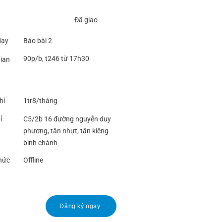
01
Đã giao
dạy
Báo bài 2
90p/b, t246 từ 17h30
gian
hí
1tr8/tháng
ỉ
C5/2b 16 đường nguyễn duy
phương, tân nhựt, tân kiêng
bình chánh
hức
Offline
Đăng ký ngay