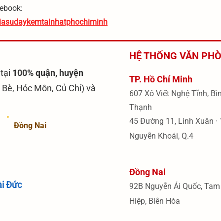
cebook:
giasudaykemtainhatphochiminh
HỆ THỐNG VĂN PHÒ
tại
100% quận, huyện
TP. Hồ Chí Minh
 Bè, Hóc Môn, Củ Chi) và
607 Xô Viết Nghệ Tĩnh, Bì
Thạnh
45 Đường 11, Linh Xuân
· 
Đồng Nai
Nguyễn Khoái, Q.4
Đồng Nai
ài Đức
92B Nguyễn Ái Quốc, Tam
Hiệp, Biên Hòa