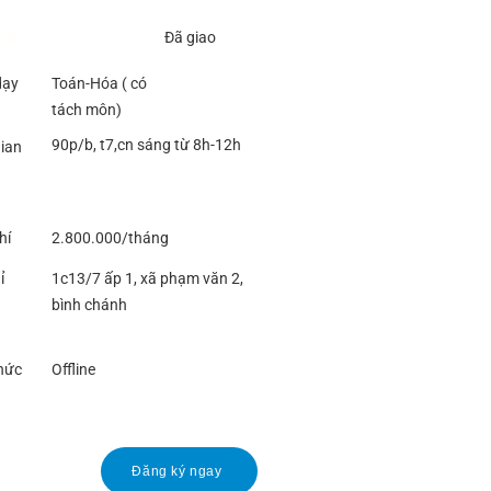
24
Đã giao
dạy
Toán-Hóa ( có
tách môn)
90p/b, t7,cn sáng từ 8h-12h
gian
hí
2.800.000/tháng
ỉ
1c13/7 ấp 1, xã phạm văn 2,
bình chánh
hức
Offline
Đăng ký ngay