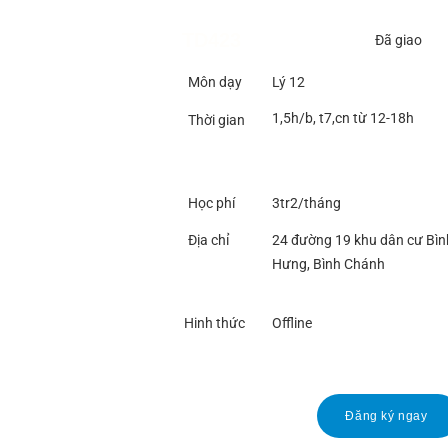
TD423
Đã giao
Môn dạy
Lý 12
1,5h/b, t7,cn từ 12-18h
Thời gian
Học phí
3tr2/tháng
Địa chỉ
24 đường 19 khu dân cư Bìn
Hưng, Bình Chánh
Hinh thức
Offline
Đăng ký ngay