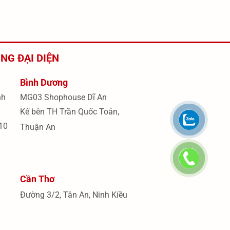
NG ĐẠI DIỆN
Bình Dương
nh
MG03 Shophouse Dĩ An
Kế bên TH Trần Quốc Toản,
10
Thuận An
Cần Thơ
Đường 3/2, Tân An, Ninh Kiều