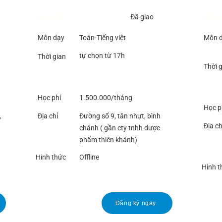
TD608
TĐ1
Đã giao
Môn dạy
Toán-Tiếng việt
Môn 
tự chọn từ 17h
Thời gian
Thời 
Học phí
1.500.000/tháng
Học p
,
Địa chỉ
Đường số 9, tân nhựt, bình
Địa ch
chánh ( gần cty tnhh dược
phẩm thiên khánh)
Hinh thức
Offline
Hinh t
Đăng ký ngay