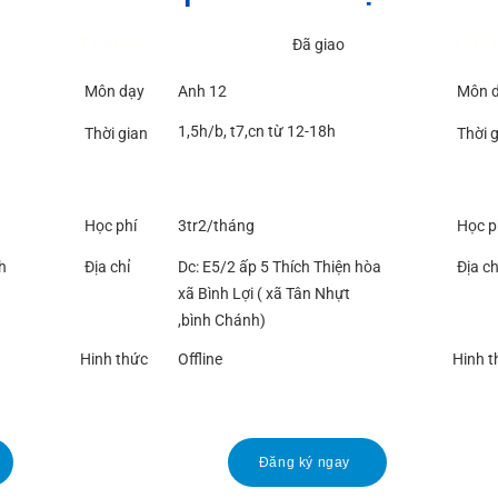
TD424
TD7
Đã giao
Môn dạy
Anh 12
Môn 
1,5h/b, t7,cn từ 12-18h
Thời gian
Thời 
Học phí
3tr2/tháng
Học p
h
Địa chỉ
Dc: E5/2 ấp 5 Thích Thiện hòa
Địa ch
xã Bình Lợi ( xã Tân Nhựt
,bình Chánh)
Hinh thức
Offline
Hinh t
Đăng ký ngay