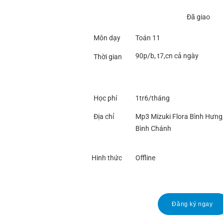
TD639
Đã giao
Môn dạy
Toán 11
90p/b, t7,cn cả ngày
Thời gian
Học phí
1tr6/tháng
Địa chỉ
Mp3 Mizuki Flora Bình Hưng
Bình Chánh
Hinh thức
Offline
Đăng ký ngay