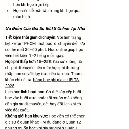
hơn khi học trực tiếp
Học viên dễ mất tập trung khi học qua 
màn hình
Ưu Điểm Của Gia Sư IELTS Online Tại Nhà
Tiết kiệm thời gian di chuyển:
 Với tình trạng 
kẹt xe tại TPHCM, một buổi di chuyển đến lớp 
có thể mất 30–60 phút. Học online giúp học 
viên tiết kiệm 1–2 tiếng mỗi ngày.
Học phí thấp hơn 15–25%:
 Gia sư không tốn 
chi phí di chuyển nên mức học phí thường 
thấp hơn so với dạy trực tiếp tại nhà. Tham 
khảo chi tiết tại 
bảng học phí gia sư IELTS 
2025
.
Lịch học linh hoạt hơn:
 Có thể sắp xếp buổi 
học vào buổi trưa hoặc tối muộn mà không 
cần gia sư di chuyển, dễ thay đổi lịch khi có 
việc đột xuất.
Không giới hạn khu vực:
 Học viên có thể chọn 
gia sư ở quận khác – ví dụ đang ở Quận 12 
nhưng muốn học với gia sư giỏi ở Quận 1, 