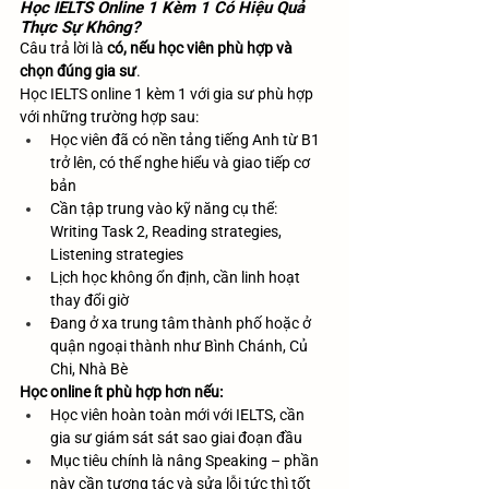
Học IELTS Online 1 Kèm 1 Có Hiệu Quả 
Thực Sự Không?
Câu trả lời là 
có, nếu học viên phù hợp và 
chọn đúng gia sư
.
Học IELTS online 1 kèm 1 với gia sư phù hợp 
với những trường hợp sau:
Học viên đã có nền tảng tiếng Anh từ B1 
trở lên, có thể nghe hiểu và giao tiếp cơ 
bản
Cần tập trung vào kỹ năng cụ thể: 
Writing Task 2, Reading strategies, 
Listening strategies
Lịch học không ổn định, cần linh hoạt 
thay đổi giờ
Đang ở xa trung tâm thành phố hoặc ở 
quận ngoại thành như Bình Chánh, Củ 
Chi, Nhà Bè
Học online ít phù hợp hơn nếu:
Học viên hoàn toàn mới với IELTS, cần 
gia sư giám sát sát sao giai đoạn đầu
Mục tiêu chính là nâng Speaking – phần 
này cần tương tác và sửa lỗi tức thì tốt 