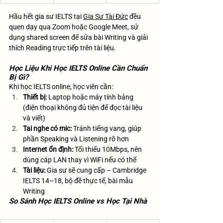
Hầu hết gia sư IELTS tại 
Gia Sư Tài Đức
 đều 
quen dạy qua Zoom hoặc Google Meet, sử 
dụng shared screen để sửa bài Writing và giải 
thích Reading trực tiếp trên tài liệu.
Học Liệu Khi Học IELTS Online Cần Chuẩn 
Bị Gì?
Khi học IELTS online, học viên cần:
Thiết bị:
 Laptop hoặc máy tính bảng 
(điện thoại không đủ tiện để đọc tài liệu 
và viết)
Tai nghe có mic:
 Tránh tiếng vang, giúp 
phần Speaking và Listening rõ hơn
Internet ổn định:
 Tối thiểu 10Mbps, nên 
dùng cáp LAN thay vì WiFi nếu có thể
Tài liệu:
 Gia sư sẽ cung cấp – Cambridge 
IELTS 14–18, bộ đề thực tế, bài mẫu 
Writing
So Sánh Học IELTS Online vs Học Tại Nhà