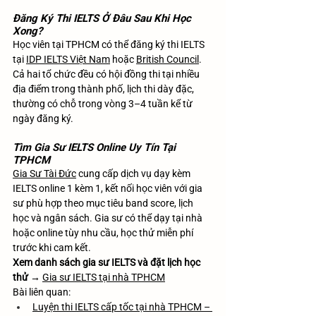
Đăng Ký Thi IELTS Ở Đâu Sau Khi Học 
Xong?
Học viên tại TPHCM có thể đăng ký thi IELTS 
tại 
IDP IELTS Việt Nam
 hoặc 
British Council
. 
Cả hai tổ chức đều có hội đồng thi tại nhiều 
địa điểm trong thành phố, lịch thi dày đặc, 
thường có chỗ trong vòng 3–4 tuần kể từ 
ngày đăng ký.
Tìm Gia Sư IELTS Online Uy Tín Tại 
TPHCM
Gia Sư Tài Đức
 cung cấp dịch vụ dạy kèm 
IELTS online 1 kèm 1, kết nối học viên với gia 
sư phù hợp theo mục tiêu band score, lịch 
học và ngân sách. Gia sư có thể dạy tại nhà 
hoặc online tùy nhu cầu, học thử miễn phí 
trước khi cam kết.
Xem danh sách gia sư IELTS và đặt lịch học 
thử
 → 
Gia sư IELTS tại nhà TPHCM
Bài liên quan:
Luyện thi IELTS cấp tốc tại nhà TPHCM – 