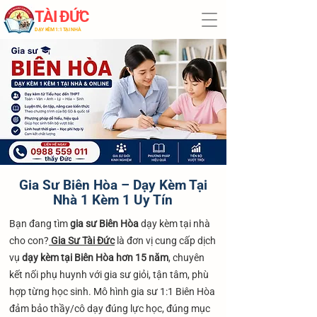
TÀI ĐỨC
​DẠY KÈM 1:1 TẠI NHÀ
Gia Sư Biên Hòa – Dạy Kèm Tại
Nhà 1 Kèm 1 Uy Tín
Bạn đang tìm
gia sư Biên Hòa
dạy kèm tại nhà
cho con?
Gia Sư Tài Đức
là đơn vị cung cấp dịch
vụ
dạy kèm tại Biên Hòa hơn 15 năm
, chuyên
kết nối phụ huynh với gia sư giỏi, tận tâm, phù
hợp từng học sinh. Mô hình gia sư 1:1 Biên Hòa
đảm bảo thầy/cô dạy đúng lực học, đúng mục