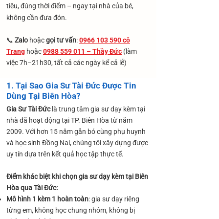
tiêu, đúng thời điểm – ngay tại nhà của bé,
không cần đưa đón.
📞
Zalo
hoặc
gọi tư vấn
:
0966 103 590 cô
Trang
hoặc
0988 559 011 – Thầy Đức
(làm
việc 7h–21h30, tất cả các ngày kể cả lễ)
1. Tại Sao Gia Sư Tài Đức Được Tin
Dùng Tại Biên Hòa?
Gia Sư Tài Đức
là trung tâm gia sư dạy kèm tại
nhà đã hoạt động tại TP. Biên Hòa từ năm
2009. Với hơn 15 năm gắn bó cùng phụ huynh
và học sinh Đồng Nai, chúng tôi xây dựng được
uy tín dựa trên kết quả học tập thực tế.
Điểm khác biệt khi chọn gia sư dạy kèm tại Biên
Hòa qua Tài Đức:
Mô hình 1 kèm 1 hoàn toàn
: gia sư dạy riêng
từng em, không học chung nhóm, không bị