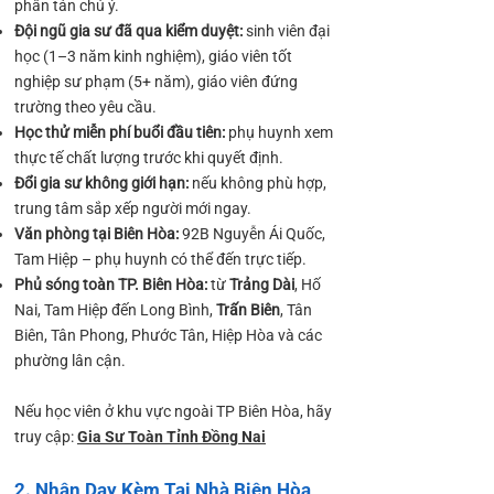
phân tán chú ý.
Đội ngũ gia sư đã qua kiểm duyệt:
sinh viên đại
học (1–3 năm kinh nghiệm), giáo viên tốt
nghiệp sư phạm (5+ năm), giáo viên đứng
trường theo yêu cầu.
Học thử miễn phí buổi đầu tiên:
phụ huynh xem
thực tế chất lượng trước khi quyết định.
Đổi gia sư không giới hạn:
nếu không phù hợp,
trung tâm sắp xếp người mới ngay.
Văn phòng tại Biên Hòa:
92B Nguyễn Ái Quốc,
Tam Hiệp – phụ huynh có thể đến trực tiếp.
Phủ sóng toàn TP. Biên Hòa:
từ
Trảng Dài
, Hố
Nai, Tam Hiệp đến Long Bình,
Trấn Biên
, Tân
Biên, Tân Phong, Phước Tân, Hiệp Hòa và các
phường lân cận.
​Nếu học viên ở khu vực ngoài TP Biên Hòa, hãy
truy cập:
Gia Sư Toàn Tỉnh Đồng Nai
2. Nhận Dạy Kèm Tại Nhà Biên Hòa