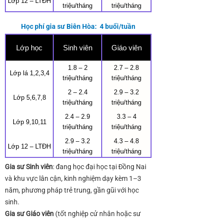
Lớp 12 – LTĐH
triệu/tháng
triệu/tháng
Học phí gia sư Biên Hòa: 4 buổi/tuần
Lớp học
Sinh viên
Giáo viên
1.8 – 2
2.7 – 2.8
Lớp lá 1,2,3,4
triệu/tháng
triệu/tháng
2 – 2.4
2.9 – 3.2
Lớp 5,6,7,8
triệu/tháng
triệu/tháng
2.4 – 2.9
3.3 – 4
Lớp 9,10,11
triệu/tháng
triệu/tháng
2.9 – 3.2
4.3 – 4.8
Lớp 12 – LTĐH
triệu/tháng
triệu/tháng
Gia sư Sinh viên
: đang học đại học tại Đồng Nai
và khu vực lân cận, kinh nghiệm dạy kèm 1–3
năm, phương pháp trẻ trung, gần gũi với học
sinh.
Gia sư Giáo viên
(tốt nghiệp cử nhân hoặc sư