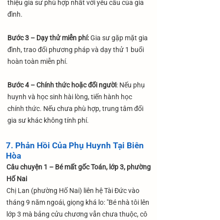
thiệu gia sư phù hợp nhất với yêu cầu của gia
đình.
Bước 3 – Dạy thử miễn phí:
Gia sư gặp mặt gia
đình, trao đổi phương pháp và dạy thử 1 buổi
hoàn toàn miễn phí.
Bước 4 – Chính thức hoặc đổi người
: Nếu phụ
huynh và học sinh hài lòng, tiến hành học
chính thức. Nếu chưa phù hợp, trung tâm đổi
gia sư khác không tính phí.
7. Phản Hồi Của Phụ Huynh Tại Biên
Hòa
Câu chuyện 1 – Bé mất gốc Toán, lớp 3, phường
Hố Nai
Chị Lan (phường Hố Nai) liên hệ Tài Đức vào
tháng 9 năm ngoái, giọng khá lo: "Bé nhà tôi lên
lớp 3 mà bảng cửu chương vẫn chưa thuộc, cô