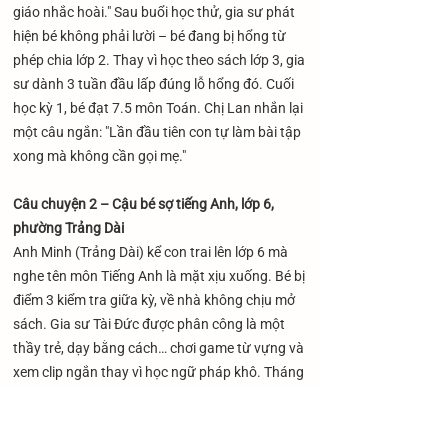
giáo nhắc hoài." Sau buổi học thử, gia sư phát
hiện bé không phải lười – bé đang bị hổng từ
phép chia lớp 2. Thay vì học theo sách lớp 3, gia
sư dành 3 tuần đầu lấp đúng lỗ hổng đó. Cuối
học kỳ 1, bé đạt 7.5 môn Toán. Chị Lan nhắn lại
một câu ngắn: "Lần đầu tiên con tự làm bài tập
xong mà không cần gọi mẹ."
Câu chuyện 2 – Cậu bé sợ tiếng Anh, lớp 6,
phường Trảng Dài
Anh Minh (Trảng Dài) kể con trai lên lớp 6 mà
nghe tên môn Tiếng Anh là mặt xịu xuống. Bé bị
điểm 3 kiểm tra giữa kỳ, về nhà không chịu mở
sách. Gia sư Tài Đức được phân công là một
thầy trẻ, dạy bằng cách… chơi game từ vựng và
xem clip ngắn thay vì học ngữ pháp khô. Tháng
thứ hai, bé bắt đầu tự tra từ điển khi xem
YouTube. Cuối năm đạt 6.5 – không phải điểm
xuất sắc, nhưng anh Minh nói điều anh vui nhất