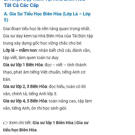
Tất Cả Các Cấp
A. Gia Sư Tiểu Học Biên Hòa (Lớp Lá – Lớp
5)
Giai đoạn tiểu học là nền tảng quan trọng nhất.
Gia sư dạy kèm tại nhà Biên Hòa của Tài Đức tập
trung xây dựng gốc học vững chắc cho bé:
Lớp lá – mầm non
: nhận biết chữ cái, đánh vần,
tập viết, làm quen toán tư duy.
Gia sư lớp 1 Biên Hòa
: đọc – viết – tính thành
thạo, phát âm tiếng Việt chuẩn, tiếng Anh cơ
bản.
Gia sư lớp 2, 3 Biên Hòa
: đọc hiểu, toán có lời
văn, chính tả, tiếng Anh lớp 3.
Gia sư lớp 4, 5 Biên Hòa
: toán nâng cao, tập làm
văn, tiếng Anh, ôn thi học sinh giỏi.
👉 Xem chi tiết:
Gia sư lớp 1 Biên Hòa
|
Gia sư
tiểu học Biên Hòa