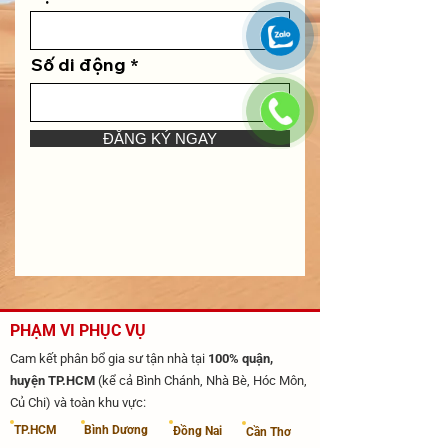
Số di động
ĐĂNG KÝ NGAY
PHẠM VI PHỤC VỤ
Cam kết phân bổ gia sư tận nhà tại
100% quận,
huyện TP.HCM
(kể cả Bình Chánh, Nhà Bè, Hóc Môn,
Củ Chi) và toàn khu vực:
​TP.HCM
​Bình Dương
Đồng Nai
Cần Thơ