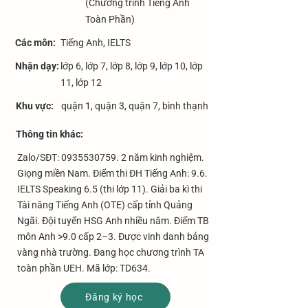
(Chương trình Tiếng Anh
Toàn Phần)
Các môn:
Tiếng Anh, IELTS
Nhận dạy:
lớp 6, lớp 7, lớp 8, lớp 9, lớp 10, lớp
11, lớp 12
Khu vực:
quận 1, quận 3, quận 7, bình thạnh
​Thông tin khác:
Zalo/SĐT:
0935530759. 2
năm kinh nghiệm.
Giọng miền Nam. Điểm thi ĐH Tiếng Anh: 9.6.
IELTS Speaking 6.5 (thi lớp 11). Giải ba kì thi
Tài năng Tiếng Anh (OTE) cấp tỉnh Quảng
Ngãi. Đội tuyển HSG Anh nhiều năm. Điểm TB
môn Anh >9.0 cấp 2–3. Được vinh danh bảng
vàng nhà trường. Đang học chương trình TA
toàn phần UEH. Mã lớp: TD634.
Đăng ký học