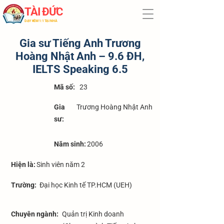
TÀI ĐỨC
​DẠY KÈM 1:1 TẠI NHÀ
Gia sư Tiếng Anh Trương
Hoàng Nhật Anh – 9.6 ĐH,
IELTS Speaking 6.5
​Mã số:
23
Gia
Trương Hoàng Nhật Anh
sư:
Năm sinh:
2006
Hiện là:
Sinh viên năm 2
Trường:
Đại học Kinh tế TP.HCM (UEH)
Chuyên ngành:
Quản trị Kinh doanh