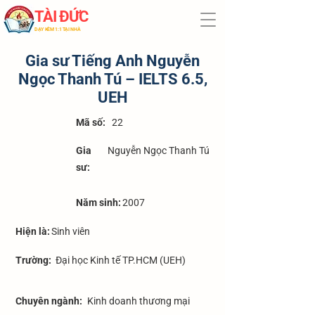
TÀI ĐỨC
​DẠY KÈM 1:1 TẠI NHÀ
Gia sư Tiếng Anh Nguyễn
Ngọc Thanh Tú – IELTS 6.5,
UEH
​Mã số:
22
Gia
Nguyễn Ngọc Thanh Tú
sư:
Năm sinh:
2007
Hiện là:
Sinh viên
Trường:
Đại học Kinh tế TP.HCM (UEH)
Chuyên ngành:
Kinh doanh thương mại