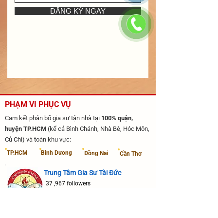
ĐĂNG KÝ NGAY
PHẠM VI PHỤC VỤ
Cam kết phân bổ gia sư tận nhà tại
100% quận,
huyện TP.HCM
(kể cả Bình Chánh, Nhà Bè, Hóc Môn,
Củ Chi) và toàn khu vực:
​TP.HCM
​Bình Dương
Đồng Nai
Cần Thơ
​Trung Tâm Gia Sư Tài Đức
37 ,967 followers
Theo dõi nhận lớp