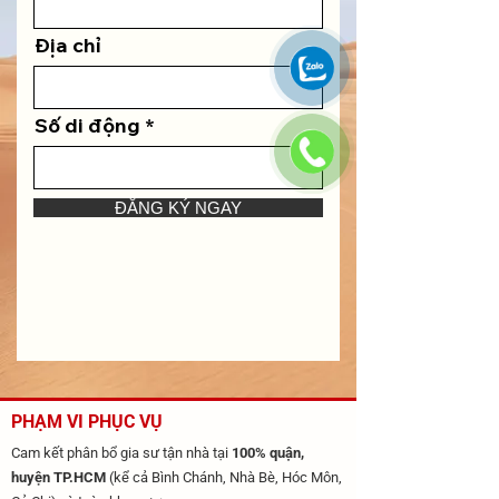
Địa chỉ
Số di động
ĐĂNG KÝ NGAY
PHẠM VI PHỤC VỤ
Cam kết phân bổ gia sư tận nhà tại
100% quận,
huyện TP.HCM
(kể cả Bình Chánh, Nhà Bè, Hóc Môn,