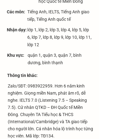
học Quốc tế Miền Đông
Các môn:
Tiếng Anh, IELTS, Tiếng Anh giao
tiếp, Tiếng Anh quốc tế
Nhận dạy:
lớp 1, lớp 2, lớp 3, lớp 4, lớp 5, lớp
6, lớp 7, lớp 8, lớp 9, lớp 10, lớp 11,
lớp 12
Khu vực:
quận 1, quận 3, quận 7, bình
dương, bình thạnh
​Thông tin khác:
Zalo/SĐT:
0983922959
. Hơn 6 năm kinh
nghiệm. Giọng miền Nam, phát âm rõ, dễ
nghe. IELTS 7.0 (Listening 7.5 – Speaking
7.5). Cử nhân QTKD – ĐH Quốc tế Miền
Đông. Chuyên TA Tiểu học & THCS
(International/Cambridge) và TA giao tiếp
cho người lớn. Cá nhân hóa lộ trình học từng
học viên. Mã lớp: TĐ134.