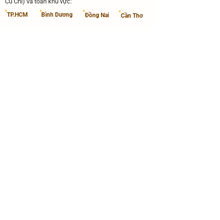
Củ Chi) và toàn khu vực:
​TP.HCM
​Bình Dương
Đồng Nai
Cần Thơ
​Trung Tâm Gia Sư Tài Đức
37 ,967 followers
Theo dõi nhận lớp
HỆ THỐNG VĂN PHÒNG ĐẠI DIỆN
TP. Hồ Chí Minh
607 Xô Viết Nghệ Tĩnh, Bình Thạnh
45 Đường 11, Linh Xuân
· 10 Nguyễn Khoái, Q.4
Bình Dương
MG03 Shophouse Dĩ An
Kế bên TH Trần Quốc Toản, Thuận An
Đồng Nai
92B Nguyễn Ái Quốc, Tam Hiệp, Biên Hòa
Cần Thơ
Đường 3/2, Tân An, Ninh Kiều