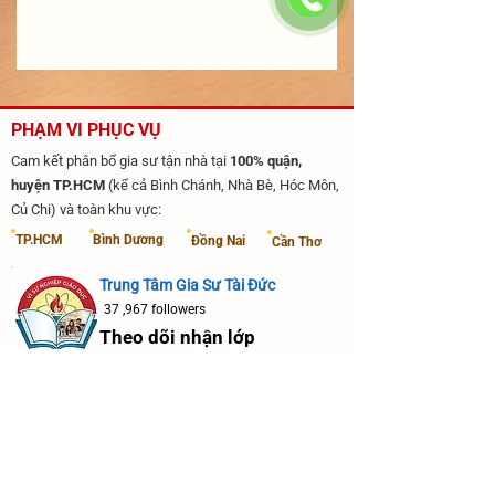
PHẠM VI PHỤC VỤ
Cam kết phân bổ gia sư tận nhà tại
100% quận,
huyện TP.HCM
(kể cả Bình Chánh, Nhà Bè, Hóc Môn,
Củ Chi) và toàn khu vực:
​TP.HCM
​Bình Dương
Đồng Nai
Cần Thơ
​Trung Tâm Gia Sư Tài Đức
37 ,967 followers
Theo dõi nhận lớp
HỆ THỐNG VĂN PHÒNG ĐẠI DIỆN
TP. Hồ Chí Minh
607 Xô Viết Nghệ Tĩnh, Bình Thạnh
45 Đường 11, Linh Xuân
· 10 Nguyễn Khoái, Q.4