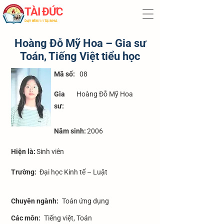
TÀI ĐỨC
​DẠY KÈM 1:1 TẠI NHÀ
Hoàng Đỗ Mỹ Hoa – Gia sư
Toán, Tiếng Việt tiểu học
​Mã số:
08
Gia
Hoàng Đỗ Mỹ Hoa
sư:
Năm sinh:
2006
Hiện là:
Sinh viên
Trường:
Đại học Kinh tế – Luật
Chuyên ngành:
Toán ứng dụng
Các môn:
Tiếng việt, Toán