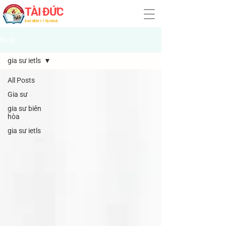
TÀI ĐỨC
​DẠY KÈM 1:1 TẠI NHÀ
Blog
gia sư ietls
All Posts
Gia sư
gia sư biên
hòa
gia sư ietls