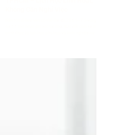
Gia Sư IELTS Cho Người Đi Làm
TPHCM – Lịch Học Linh Hoạt,
Không Cần Nghỉ Việc
Bận rộn đi làm vẫn có thể đạt IELTS 6.5–7.5 với gia
sư 1:1 linh hoạt giờ học tại nhà. Bài viết chia sẻ lộ
trình thực tế, lịch học phù hợp và kinh nghiệm từ
hàng trăm học viên đi làm đã thành công tại
TPHCM.